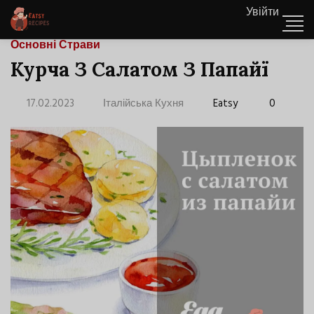
Увійти
Основні Страви
Курча З Салатом З Папайї
17.02.2023
Італійська Кухня
Eatsy
0