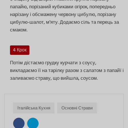
папайю, порізаний кубиками огірок, попередньо
нарізану і обсмажену червону цибулю, порізану
цибулю-шалот, м'яту. Додаємо сіль та перець за
смаком.
4 Крок
Потім дістаємо грудку курчати з соусу,
викладаємо її на тарілку разом з салатом з папайї і
заливаємо страву, що вийшла, соусом.
Італійська Кухня
Основні Страви