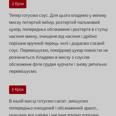
2 Крок
Тепер готуємо соус. Для цього кладемо у велику
миску потертий імбир, розтертий пальмовий
цукор, попередньо обсмажене і розтерте в ступці
насіння кмину, очищене від насіння і дрібно
порізане крупний перець чилі і додаємо соєвий
соус. Перемішуємо, поки|доки| цукор повністю не
розчиниться. Кладемо в миску з соусом
обсмажене філе грудки курчати і знову ретельно
перемішуємо.
3 Крок
В іншій мисці готуємо салат: змішуємо
попередньо очищений і обсмажений арахіс,
очищену від шкірки і насіння крупно порізану