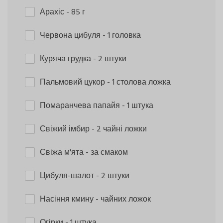
Арахіс
- 85 г
Червона цибуля
- 1 головка
Куряча грудка
- 2 штуки
Пальмовий цукор
- 1 столова ложка
Помаранчева папайя
- 1 штука
Свіжий імбир
- 2 чайні ложки
Свіжа м'ята
- за смаком
Цибуля-шалот
- 2 штуки
Насіння кмину
- чайних ложок
Огірки
- 1 штука