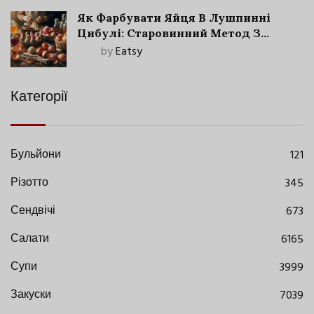
Як Фарбувати Яйця В Лушпинні
Цибулі: Старовинний Метод З
Сучасними Нюансами
by
Eatsy
Категорії
Бульйони
121
Різотто
345
Сендвічі
673
Салати
6165
Супи
3999
Закуски
7039