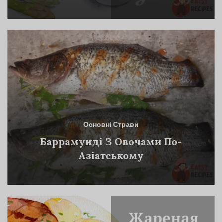
Основні Страви
Баррамунді З Овочами По-
Азіатському