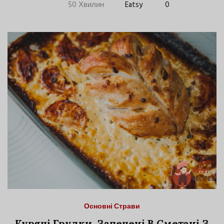
50 Хвилин
Eatsy
0
Основні Страви
Курячі Грудки, Запечені В Сметані З