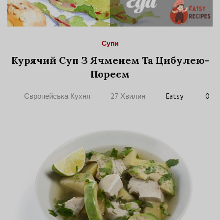
Супи
Курячий Суп З Ячменем Та Цибулею-
Пореєм
Європейська Кухня
27 Хвилин
Eatsy
0