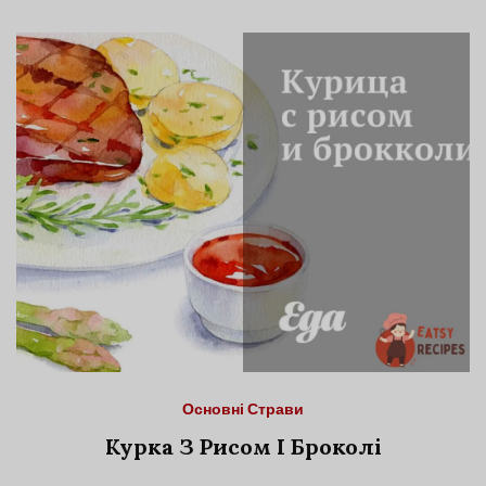
Основні Страви
Курка З Рисом І Броколі