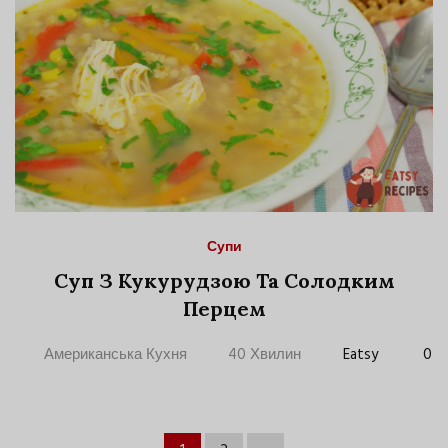
Супи
Суп З Кукурудзою Та Солодким
Перцем
Американська Кухня
40 Хвилин
Eatsy
0