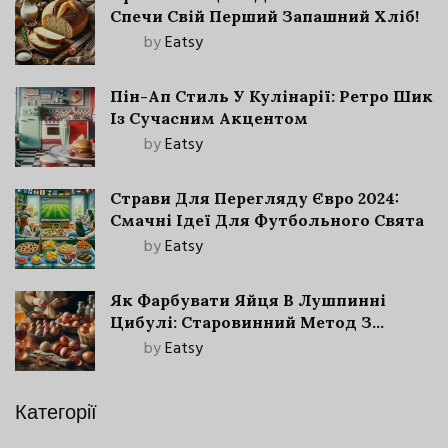
Спечи Свій Перший Запашний Хліб!
by
Eatsy
Пін-Ап Стиль У Кулінарії: Ретро Шик
Із Сучасним Акцентом
by
Eatsy
Страви Для Перегляду Євро 2024:
Смачні Ідеї Для Футбольного Свята
by
Eatsy
Як Фарбувати Яйця В Лушпинні
Цибулі: Старовинний Метод З
Сучасними Нюансами
by
Eatsy
Категорії