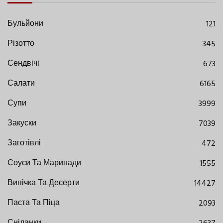
Бульйони
121
Різотто
345
Сендвічі
673
Салати
6165
Супи
3999
Закуски
7039
Заготівлі
472
Соуси Та Маринади
1555
Випічка Та Десерти
14427
Паста Та Піца
2093