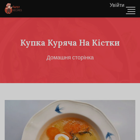
Увійти
Купка Куряча На Кістки
Домашня сторінка