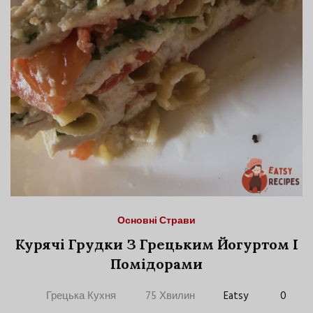
Основні Страви
Курячі Грудки З Грецьким Йогуртом І
Помідорами
Грецька Кухня
75 Хвилин
Eatsy
0