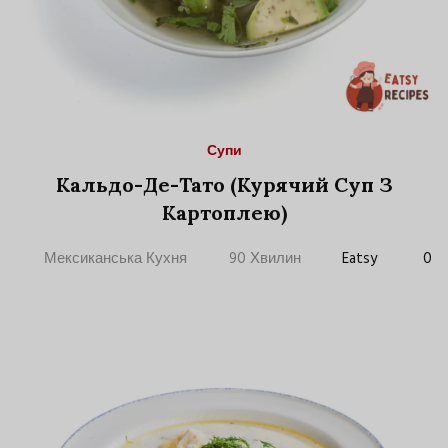
Супи
Кальдо-Де-Тато (Курячий Суп З
Картоплею)
Мексиканська Кухня
90 Хвилин
Eatsy
0