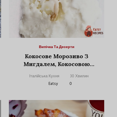
Випічка Та Десерти
Кокосове Морозиво З
Мигдалем, Кокосовою
Стружкою Та Цукерками
Італійська Кухня
30 Хвилин
Raffaello
Eatsy
0