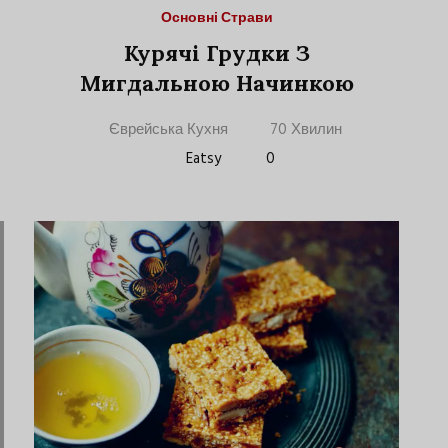
Основні Страви
Курячі Грудки З
Мигдальною Начинкою
Єврейська Кухня
70 Хвилин
Eatsy
0