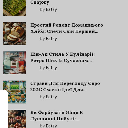
Спаржу
by
Eatsy
Простий Рецепт Домашнього
Хліба: Спечи Свій Перший
Запашний Хліб!
by
Eatsy
Пін-Ап Стиль У Кулінарії:
Ретро Шик Із Сучасним
Акцентом
by
Eatsy
Страви Для Перегляду Євро
2024: Смачні Ідеї Для
Футбольного Свята
by
Eatsy
Як Фарбувати Яйця В
Лушпинні Цибулі:
Старовинний Метод З
by
Eatsy