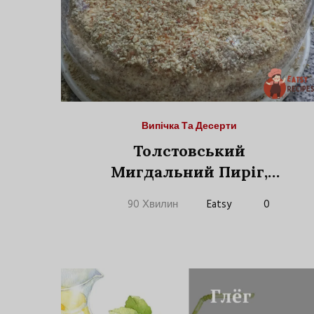
Випічка Та Десерти
Толстовський
Мигдальний Пиріг,
Модифікований Під
90 Хвилин
Eatsy
0
Діабет