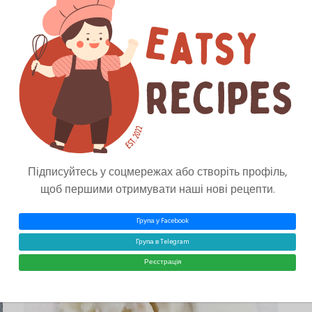
Основні Страви
Запечена Тріска З
Морквою Під Сиром
Російська Кухня
60 Хвилин
Підписуйтесь у соцмережах або створіть профіль,
Eatsy
0
щоб першими отримувати наші нові рецепти.
Група у Facebook
Група в Telegram
Реєстрація