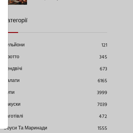
Сучасними Нюансами
Категорії
Бульйони
121
Різотто
345
Сендвічі
673
Салати
6165
Супи
3999
Закуски
7039
Заготівлі
472
Соуси Та Маринади
1555