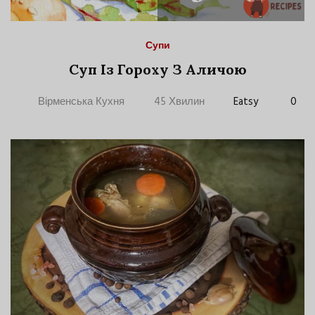
Супи
Суп Із Гороху З Аличою
Вірменська Кухня
45 Хвилин
Eatsy
0