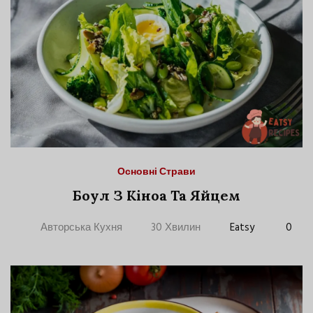
Основні Страви
Боул З Кіноа Та Яйцем
Авторська Кухня
30 Хвилин
Eatsy
0