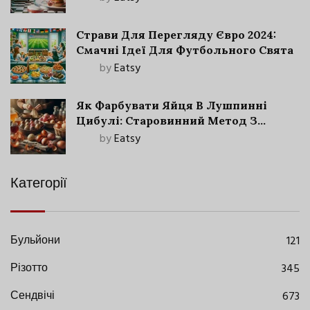
Страви Для Перегляду Євро 2024:
Смачні Ідеї Для Футбольного Свята
by
Eatsy
Як Фарбувати Яйця В Лушпинні
Цибулі: Старовинний Метод З
Сучасними Нюансами
by
Eatsy
Категорії
Бульйони
121
Різотто
345
Сендвічі
673