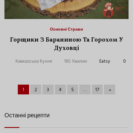
Основні Страви
Горщики З Бараниною Та Горохом У
Духовці
Кавказська Кухня
180 Хвилин
Eatsy
0
1
2
3
4
5
…
17
»
Останні рецепти