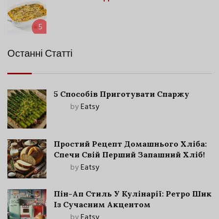
5
Останні Статті
5 Способів Приготувати Спаржу
by
Eatsy
Простий Рецепт Домашнього Хліба:
Спечи Свій Перший Запашний Хліб!
by
Eatsy
Пін-Ап Стиль У Кулінарії: Ретро Шик
Із Сучасним Акцентом
by
Eatsy