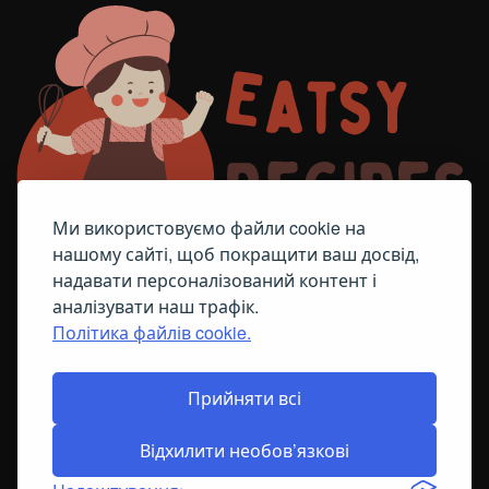
Ми використовуємо файли cookie на
нашому сайті, щоб покращити ваш досвід,
надавати персоналізований контент і
аналізувати наш трафік.
Політика файлів cookie.
FACEBOOK
TELEGRAM
ПОЛІТИКА ЩОДО ФАЙЛІВ COOKIE
Прийняти всі
Відхилити необов’язкові
© All Right Reserved
2026