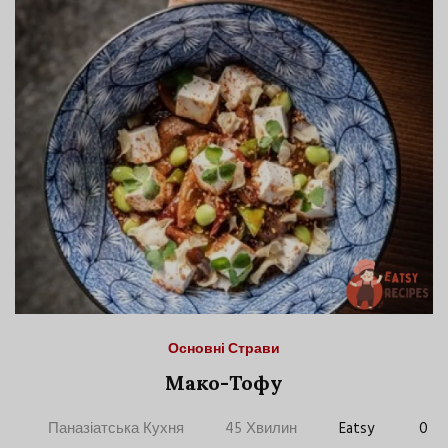
Основні Страви
Мако-Тофу
Паназіатська Кухня
45 Хвилин
Eatsy
0