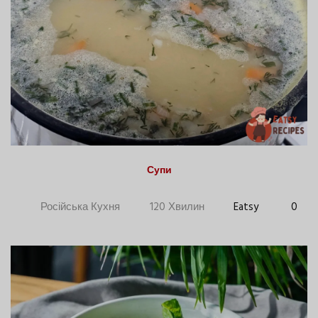
Супи
Російська Кухня
120 Хвилин
Eatsy
0