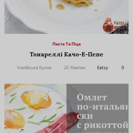
Паста Та Піца
Тонареллі Качо-Е-Пепе
Італійська Кухня
20 Хвилин
Eatsy
0