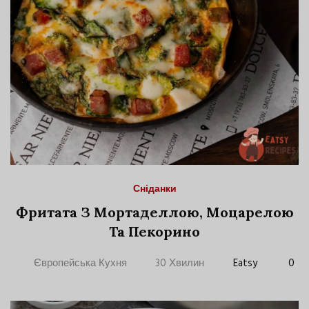
Сніданки
Фритата З Мортаделлою, Моцарелою
Та Пекорино
Європейська Кухня
30 Хвилин
Eatsy
0