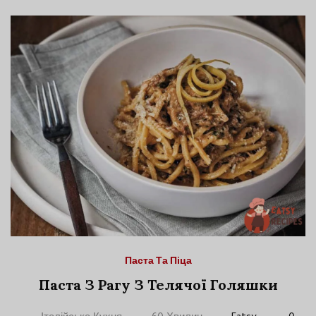
Паста Та Піца
Паста З Рагу З Телячої Голяшки