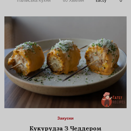
Італійська Кухня
60 Хвилин
Eatsy
0
Закуски
Кукурудза З Чеддером