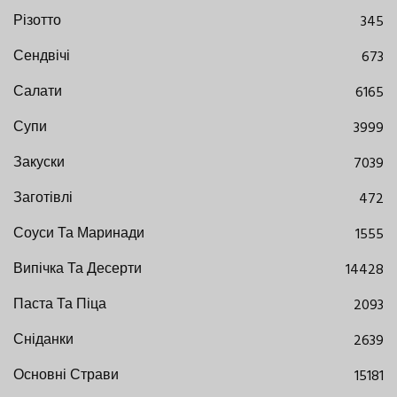
Різотто
345
Сендвічі
673
Салати
6165
Супи
3999
Закуски
7039
Заготівлі
472
Соуси Та Маринади
1555
Випічка Та Десерти
14428
Паста Та Піца
2093
Сніданки
2639
Основні Страви
15181