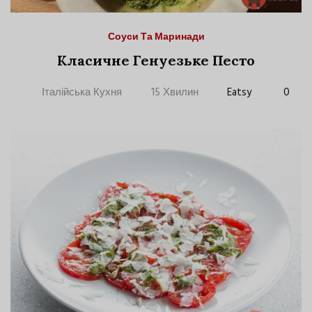
Соуси Та Маринади
Класичне Генуезьке Песто
Італійська Кухня
15 Хвилин
Eatsy
0