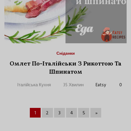
Сніданки
Омлет По-Італійськи З Рикоттою Та
Шпинатом
Італійська Кухня
35 Хвилин
Eatsy
0
1
2
3
4
5
»