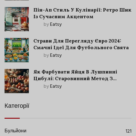
Пін-Ап Стиль У Кулінарії: Ретро Шик
Із Сучасним Акцентом
by
Eatsy
Страви Для Перегляду Євро 2024:
Смачні Ідеї Для Футбольного Свята
by
Eatsy
Як Фарбувати Яйця В Лушпинні
Цибулі: Старовинний Метод З
Сучасними Нюансами
by
Eatsy
Категорії
Бульйони
121