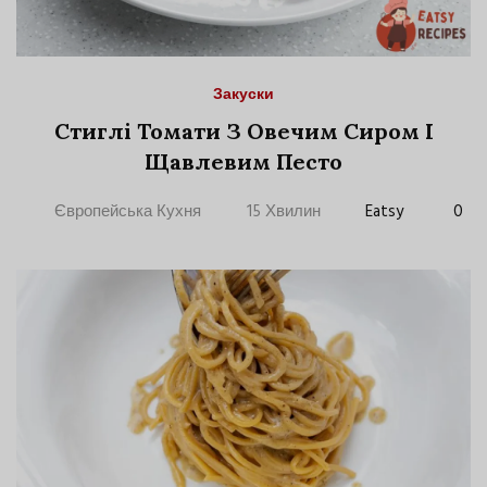
Закуски
Стиглі Томати З Овечим Сиром І
Щавлевим Песто
Європейська Кухня
15 Хвилин
Eatsy
0