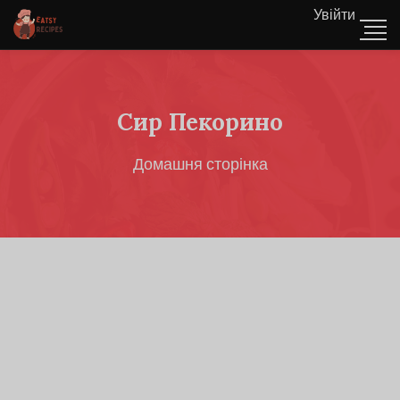
Увійти
Сир Пекорино
Домашня сторінка