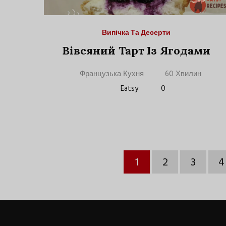
Випічка Та Десерти
Вівсяний Тарт Із Ягодами
Французька Кухня
60 Хвилин
Eatsy
0
1
2
3
4