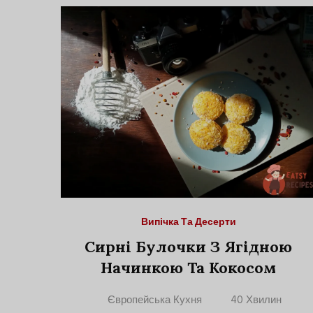
Випічка Та Десерти
Сирні Булочки З Ягідною
Начинкою Та Кокосом
Європейська Кухня
40 Хвилин