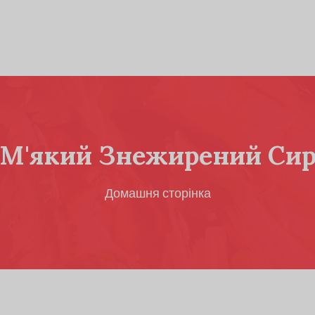
М'який Знежирений Си
Домашня сторінка