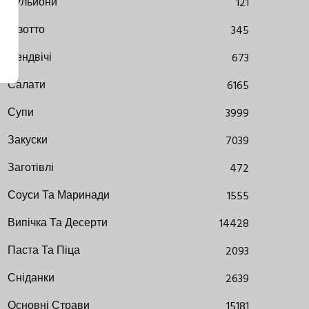
Бульйони
121
Різотто
345
Сендвічі
673
Салати
6165
Супи
3999
Закуски
7039
Заготівлі
472
Соуси Та Маринади
1555
Випічка Та Десерти
14428
Паста Та Піца
2093
Сніданки
2639
Основні Страви
15181