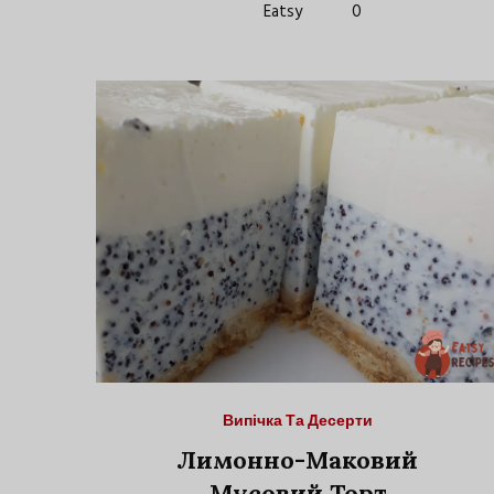
Eatsy
0
Випічка Та Десерти
Лимонно-Маковий
Мусовий Торт