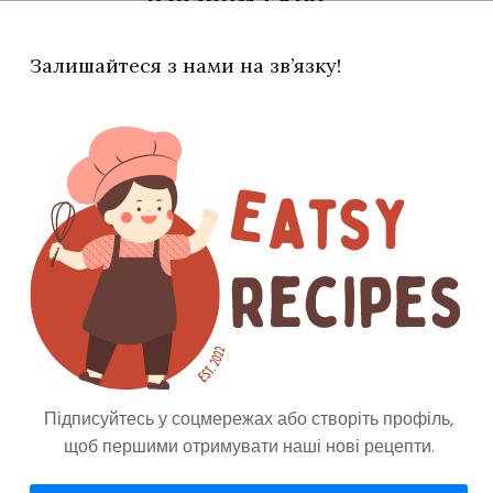
Американська Кухня
15 Хвилин
Залишайтеся з нами на зв’язку!
Eatsy
0
Підписуйтесь у соцмережах або створіть профіль,
щоб першими отримувати наші нові рецепти.
Сніданки