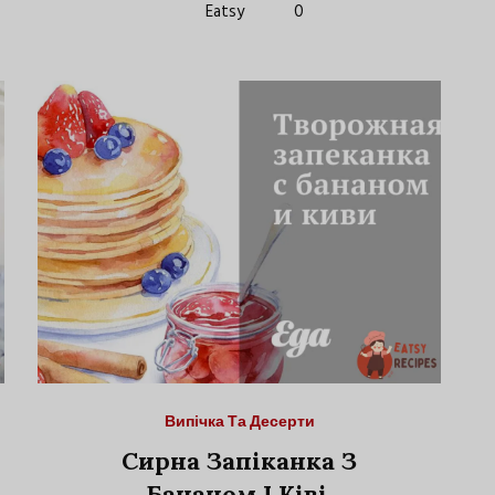
Eatsy
0
Випічка Та Десерти
Сирна Запіканка З
Бананом І Ківі.