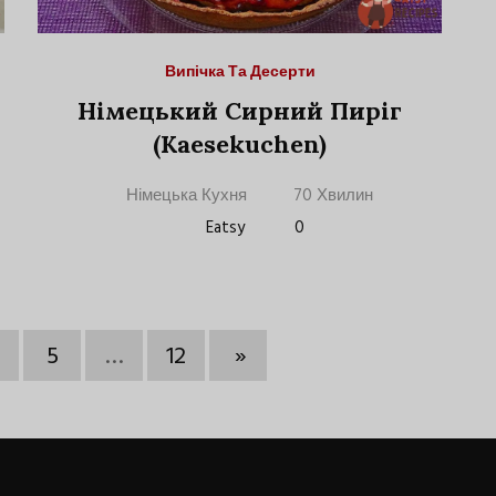
Випічка Та Десерти
Німецький Сирний Пиріг
(Kaesekuchen)
Німецька Кухня
70 Хвилин
Eatsy
0
5
…
12
»