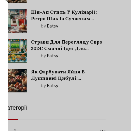
Пін-Ап Стиль У Кулінарії:
Ретро Шик Із Сучасним
Акцентом
by
Eatsy
Страви Для Перегляду Євро
2024: Смачні Ідеї Для
Футбольного Свята
by
Eatsy
Як Фарбувати Яйця В
Лушпинні Цибулі:
Старовинний Метод З
by
Eatsy
Сучасними Нюансами
Категорії