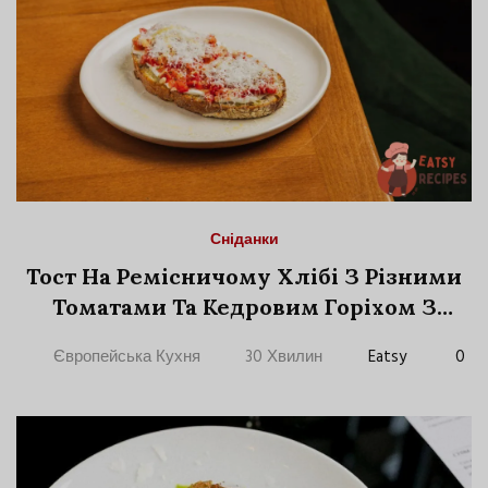
Сніданки
Тост На Ремісничому Хлібі З Різними
Томатами Та Кедровим Горіхом З
Родзинками Та Сиром Пекорино
Європейська Кухня
30 Хвилин
Eatsy
0
Романо