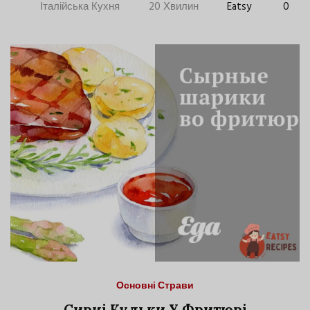
Італійська Кухня
20 Хвилин
Eatsy
0
Основні Страви
Сирні Кульки У Фритюрі