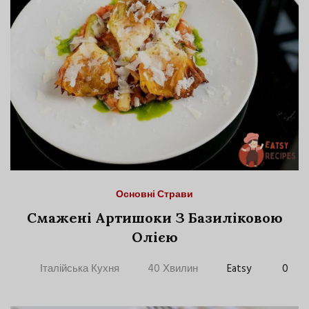
Основні Страви
Смажені Артишоки З Базиліковою
Олією
Італійська Кухня
40 Хвилин
Eatsy
0