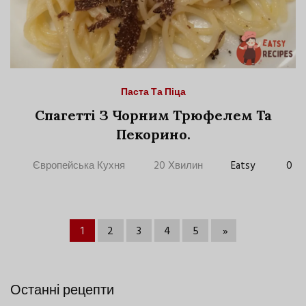
Паста Та Піца
Спагетті З Чорним Трюфелем Та
Пекорино.
Європейська Кухня
20 Хвилин
Eatsy
0
1
2
3
4
5
»
Останні рецепти