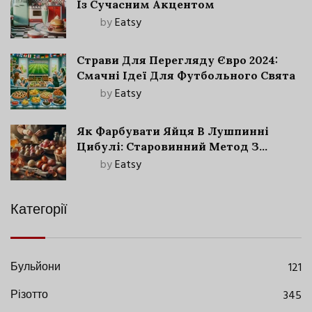
Із Сучасним Акцентом
by
Eatsy
Страви Для Перегляду Євро 2024:
Смачні Ідеї Для Футбольного Свята
by
Eatsy
Як Фарбувати Яйця В Лушпинні
Цибулі: Старовинний Метод З
Сучасними Нюансами
by
Eatsy
Категорії
Бульйони
121
Різотто
345