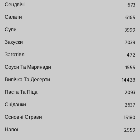
Сендвічі
673
Салати
6165
Супи
3999
Закуски
7039
Заготівлі
472
Соуси Та Маринади
1555
Випічка Та Десерти
14428
Паста Та Піца
2093
Сніданки
2637
Основні Страви
15180
Напої
2559