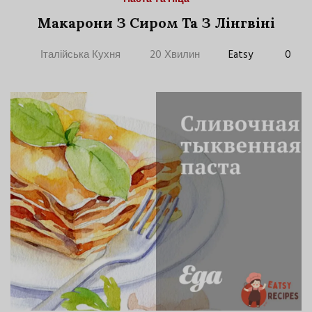
Макарони З Сиром Та З Лінгвіні
Італійська Кухня
20 Хвилин
Eatsy
0