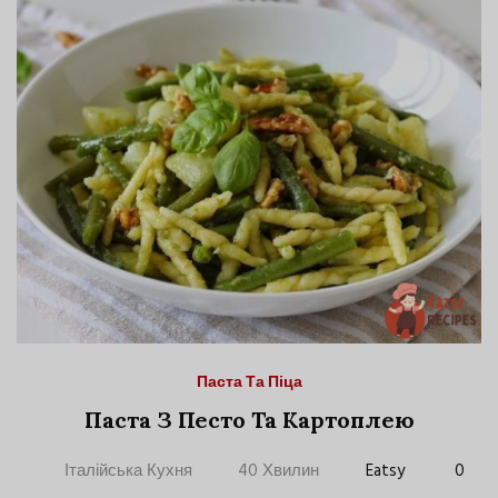
Паста Та Піца
Паста З Песто Та Картоплею
Італійська Кухня
40 Хвилин
Eatsy
0