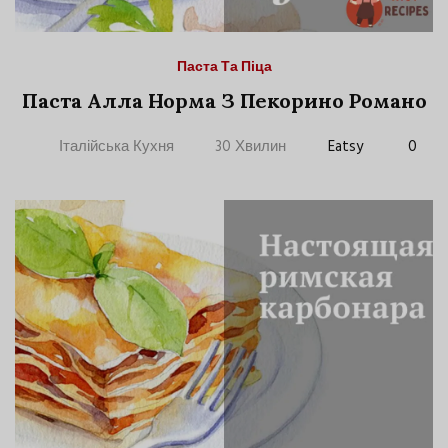
Паста Та Піца
Паста Алла Норма З Пекорино Романо
Італійська Кухня
30 Хвилин
Eatsy
0