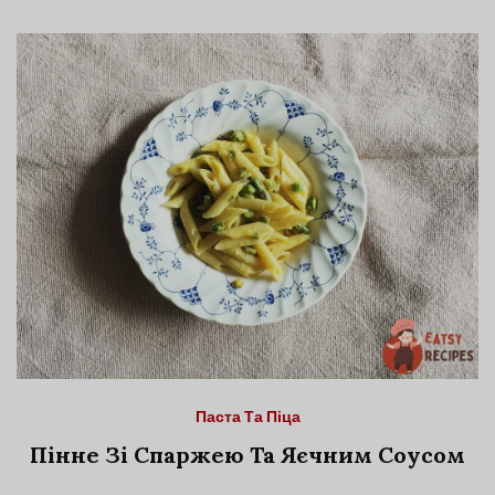
Паста Та Піца
Пінне Зі Спаржею Та Яєчним Соусом