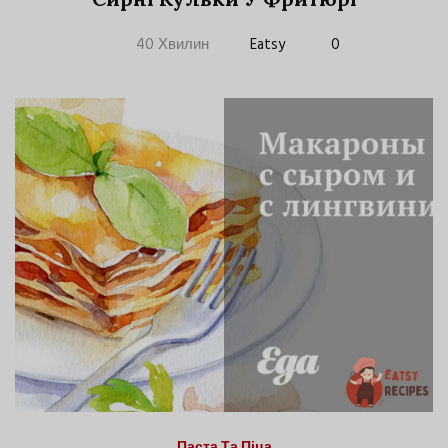
40 Хвилин
Eatsy
0
Паста Та Піца