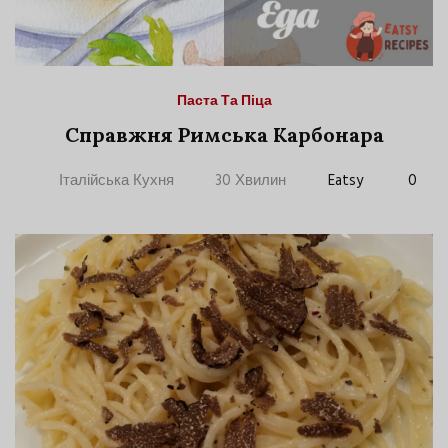
Паста Та Піца
Справжня Римська Карбонара
Італійська Кухня
30 Хвилин
Eatsy
0