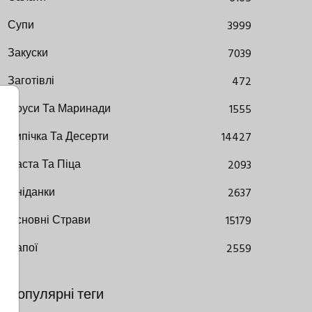
Супи
3999
Закуски
7039
Заготівлі
472
Соуси Та Маринади
1555
Випічка Та Десерти
14427
Паста Та Піца
2093
Сніданки
2637
Основні Страви
15179
Напої
2559
Популярні теги