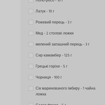
Лоло-росо
- 10 г
Латук
- 10 г
Рожевий перець
- 3 г
Мед
- 2 столові ложки
мелений запашний перець
- 3 г
Сир камамбер
- 125 г
Грецькі горіхи
- 5 г
Чорниця
- 100 г
Сік маринованого імбиру
- 1 чайна
ложка