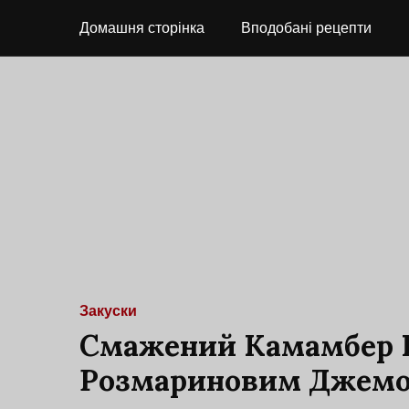
Домашня сторінка
Вподобані рецепти
Закуски
Смажений Камамбер І
Розмариновим Джем