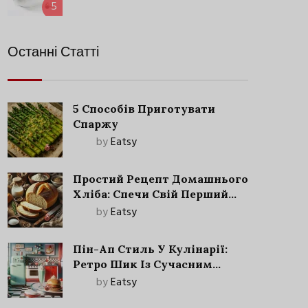
5
Останні Статті
5 Способів Приготувати
Спаржу
by
Eatsy
Простий Рецепт Домашнього
Хліба: Спечи Свій Перший
Запашний Хліб!
by
Eatsy
Пін-Ап Стиль У Кулінарії:
Ретро Шик Із Сучасним
Акцентом
by
Eatsy