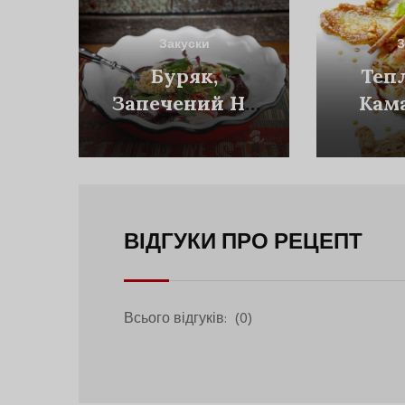
Закуски
З
Буряк,
Теп
Запечений На
Кама
Солі Від Funny
Соус
Cabany
ВІДГУКИ ПРО РЕЦЕПТ
Всього відгуків:
(0)