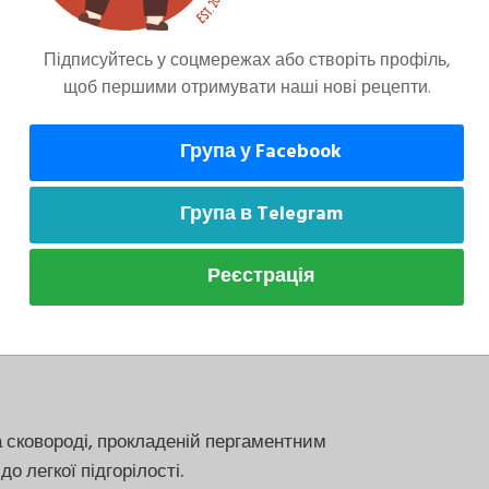
класти в сотейник чорниці (можна свіжу,
Підписуйтесь у соцмережах або створіть профіль,
о нарубані голки розмарину, мед та
щоб першими отримувати наші нові рецепти.
ти п'ятнадцять хвилин|мінути| на
Група у Facebook
Група в Telegram
о-росо, фризе та мангольду, заправити
Реєстрація
нованого імбиру, посипати обсмаженими
 сковороді, прокладеній пергаментним
о легкої підгорілості.