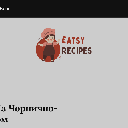
Блог
з Чорнично-
ом