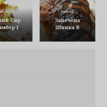
акуски
Закуски
лий Сир
Запечена
мбер Із
Шинка В
ом Унаги
Скоринці З
Коричневого
Цукру Та
Спецій