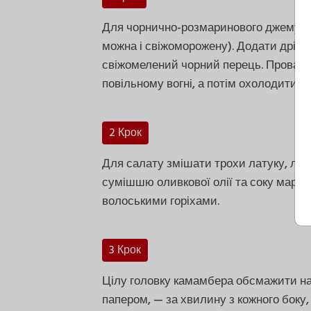
Для чорнично-розмаринового джему ви
можна і свіжоморожену). Додати дрібн
свіжомелений чорний перець. Провари
повільному вогні, а потім охолодити.
2 Крок
Для салату змішати трохи латуку, лол
сумішшю оливкової олії та соку мари
волоськими горіхами.
3 Крок
Цілу головку камамбера обсмажити на
папером, — за хвилину з кожного боку, д