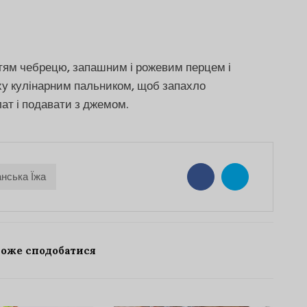
тям чебрецю, запашним і рожевим перцем і
ху кулінарним пальником, щоб запахло
ат і подавати з джемом.
анська Їжа
може сподобатися