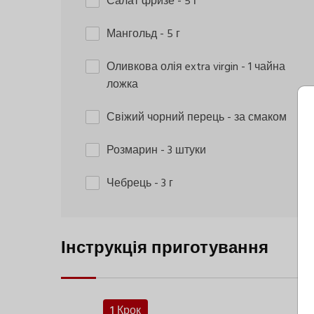
Салат фризе
- 5 г
Мангольд
- 5 г
Оливкова олія extra virgin
- 1 чайна
ложка
Свіжий чорний перець
- за смаком
Розмарин
- 3 штуки
Чебрець
- 3 г
Інструкція приготування
1 Крок