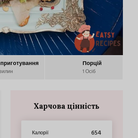
 приготування
Порцій
вилин
1 Осіб
Харчова цінність
654
Калорії