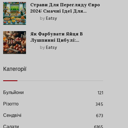
Страви Для Перегляду Євро
2024: Смачні Ідеї Для
Футбольного Свята
by
Eatsy
Як Фарбувати Яйця В
Лушпинні Цибулі:
Старовинний Метод З
by
Eatsy
Сучасними Нюансами
Категорії
Бульйони
121
Різотто
345
Сендвічі
673
Салати
6165