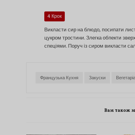
4 Крок
Викласти сир на блюдо, посипати лис
цукром тростини. Злегка обпекти звер
спеціями. Поруч із сиром викласти сал
Французька Кухня
Закуски
Вегетарі
Вам також 