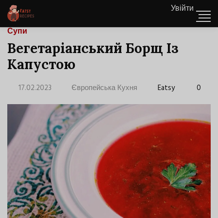
Увійти
Супи
Вегетаріанський Борщ Із
Капустою
17.02.2023
Європейська Кухня
Eatsy
0