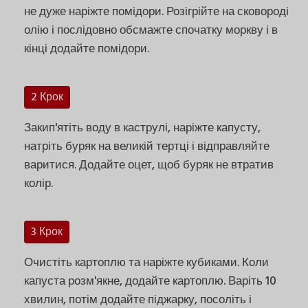
не дуже наріжте помідори. Розігрійте на сковороді
олію і послідовно обсмажте спочатку моркву і в
кінці додайте помідори.
2 Крок
Закип'ятіть воду в каструлі, наріжте капусту,
натріть буряк на великій тертці і відправляйте
варитися. Додайте оцет, щоб буряк не втратив
колір.
3 Крок
Очистіть картоплю та наріжте кубиками. Коли
капуста розм'якне, додайте картоплю. Варіть 10
хвилин, потім додайте піджарку, посоліть і