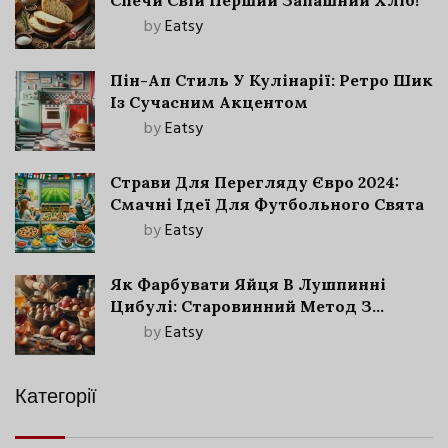
Спечи Свій Перший Запашний Хліб!
by
Eatsy
Пін-Ап Стиль У Кулінарії: Ретро Шик
Із Сучасним Акцентом
by
Eatsy
Страви Для Перегляду Євро 2024:
Смачні Ідеї Для Футбольного Свята
by
Eatsy
Як Фарбувати Яйця В Лушпинні
Цибулі: Старовинний Метод З
Сучасними Нюансами
by
Eatsy
Категорії