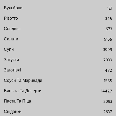
Бульйони
121
Різотто
345
Сендвічі
673
Салати
6165
Супи
3999
Закуски
7039
Заготівлі
472
Соуси Та Маринади
1555
Випічка Та Десерти
14427
Паста Та Піца
2093
Сніданки
2637