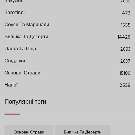
Закуски
7039
Заготівлі
472
Соуси Та Маринади
1555
Випічка Та Десерти
14428
Паста Та Піца
2093
Сніданки
2637
Основні Страви
15180
Напої
2559
Популярні теги
Основні Страви
Випічка Та Десерти