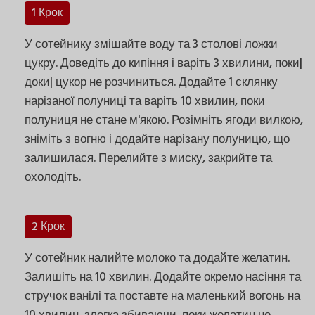
1 Крок
У сотейнику змішайте воду та 3 столові ложки
цукру. Доведіть до кипіння і варіть 3 хвилини, поки|
доки| цукор не розчиниться. Додайте 1 склянку
нарізаної полуниці та варіть 10 хвилин, поки
полуниця не стане м'якою. Розімніть ягоди вилкою,
зніміть з вогню і додайте нарізану полуницю, що
залишилася. Перелийте з миску, закрийте та
охолодіть.
2 Крок
У сотейник налийте молоко та додайте желатин.
Залишіть на 10 хвилин. Додайте окремо насіння та
стручок ванілі та поставте на маленький вогонь на