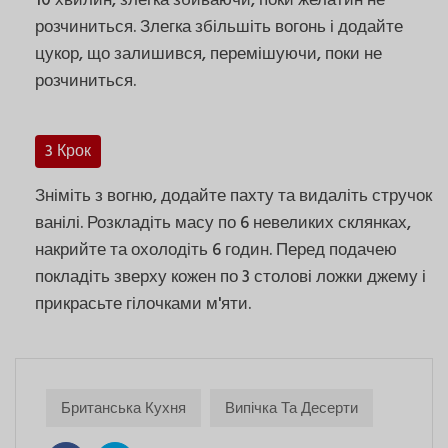
10 хвилин, злегка збиваючи, поки желатин не
розчиниться. Злегка збільшіть вогонь і додайте
цукор, що залишився, перемішуючи, поки не
розчиниться.
3 Крок
Зніміть з вогню, додайте пахту та видаліть стручок
ванілі. Розкладіть масу по 6 невеликих склянках,
накрийте та охолодіть 6 годин. Перед подачею
покладіть зверху кожен по 3 столові ложки джему і
прикрасьте гілочками м'яти.
Британська Кухня
Випічка Та Десерти