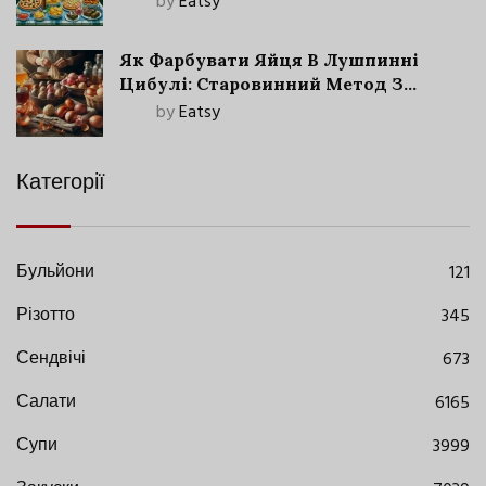
by
Eatsy
Як Фарбувати Яйця В Лушпинні
Цибулі: Старовинний Метод З
Сучасними Нюансами
by
Eatsy
Категорії
Бульйони
121
Різотто
345
Сендвічі
673
Салати
6165
Супи
3999