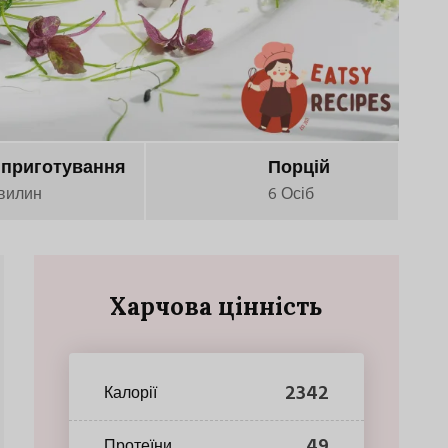
 приготування
Порцій
вилин
6 Осіб
Харчова цінність
2342
Калорії
49
Протеїни