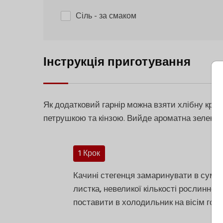
Сіль
- за смаком
Інструкція приготування
Як додатковий гарнір можна взяти хлібну крихт
петрушкою та кінзою. Вийде ароматна зелена су
1 Крок
Качині стегенця замаринувати в суміші
листка, невеликої кількості рослинної о
поставити в холодильник на вісім годи