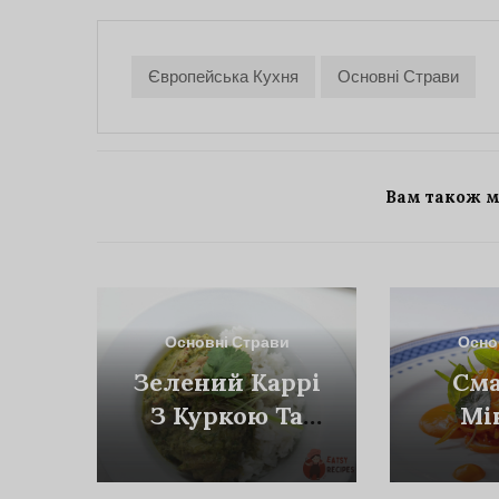
Європейська Кухня
Основні Страви
Вам також 
Основні Страви
Осно
Зелений Каррі
См
З Куркою Та
Мі
Рисом
То
С