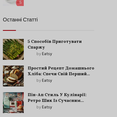
5
Останні Статті
5 Способів Приготувати
Спаржу
by
Eatsy
Простий Рецепт Домашнього
Хліба: Спечи Свій Перший
Запашний Хліб!
by
Eatsy
Пін-Ап Стиль У Кулінарії:
Ретро Шик Із Сучасним
Акцентом
by
Eatsy