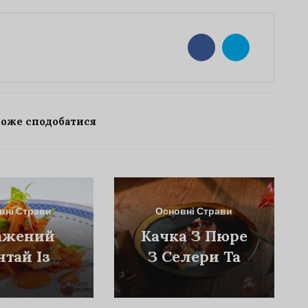
може сподобатися
вні Страви
Основні Страви
ажений
Качка З Пюре
нтай Із
З Селери Та
матним
Топінамбуру
оусом