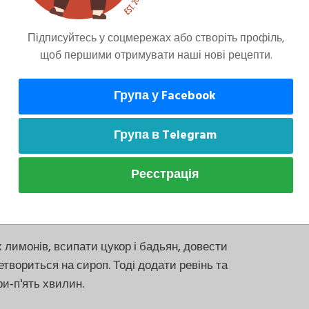
Підписуйтесь у соцмережах або створіть профіль,
ти в сотейник і залити олією так, щоб воно
щоб першими отримувати наші нові рецепти.
а повільний вогонь, щоб олію злегка кипіло,
Група у Facebook
Група в Telegram
 6-8 сантиметрів.
Реєстрація
х лимонів, всипати цукор і бадьян, довести
ретвориться на сироп. Тоді додати ревінь та
ри-п'ять хвилин.