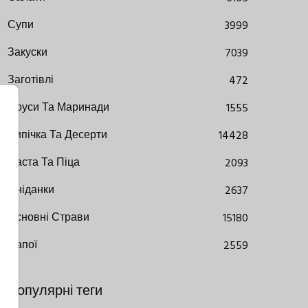
Супи
3999
Закуски
7039
Заготівлі
472
Соуси Та Маринади
1555
Випічка Та Десерти
14428
Паста Та Піца
2093
Сніданки
2637
Основні Страви
15180
Напої
2559
Популярні теги