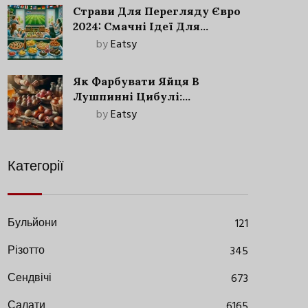
Страви Для Перегляду Євро
2024: Смачні Ідеї Для
Футбольного Свята
by
Eatsy
Як Фарбувати Яйця В
Лушпинні Цибулі:
Старовинний Метод З
by
Eatsy
Сучасними Нюансами
Категорії
Бульйони
121
Різотто
345
Сендвічі
673
Салати
6165