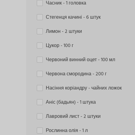
Часник
- 1 головка
Стегенця качині
- 6 штук
Лимон
- 2 штуки
Цукор
- 100 г
Червоний винний оцет
- 100 мл
Червона смородина
- 200 г
Насіння коріандру
- чайних ложок
Аніс (бадьян)
- 1 штука
Лавровий лист
- 2 штуки
Рослинна олія
- 1 л