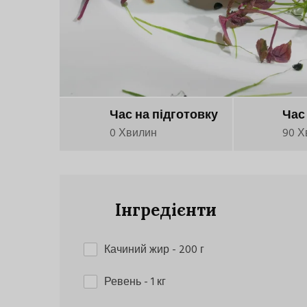
Час на підготовку
Час
0 Хвилин
90 Х
Інгредієнти
Качиний жир
- 200 г
Ревень
- 1 кг