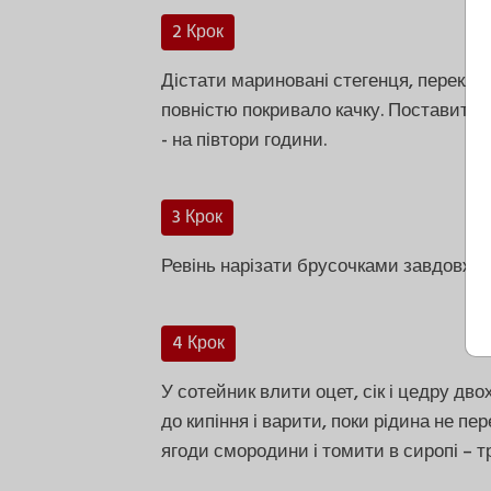
2 Крок
Дістати мариновані стегенця, переклас
повністю покривало качку. Поставити н
- на півтори години.
3 Крок
Ревінь нарізати брусочками завдовжки
4 Крок
У сотейник влити оцет, сік і цедру дво
до кипіння і варити, поки рідина не пе
ягоди смородини і томити в сиропі – т