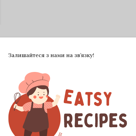
Залишайтеся з нами на зв’язку!
у, підсушити її в духовці і пробити в блендері з
бстанція, що по текстурі нагадує пісок.
 з давленого часнику, коріандру, лаврового
лії та щіпки солі. Накрити плівкою і
н.