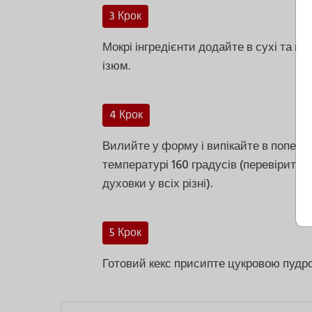
3 Крок
Мокрі інгредієнти додайте в сухі та в
ізюм.
4 Крок
Вилийте у форму і випікайте в поперед
температурі 160 градусів (перевірити
духовки у всіх різні).
5 Крок
Готовий кекс присипте цукровою пудр