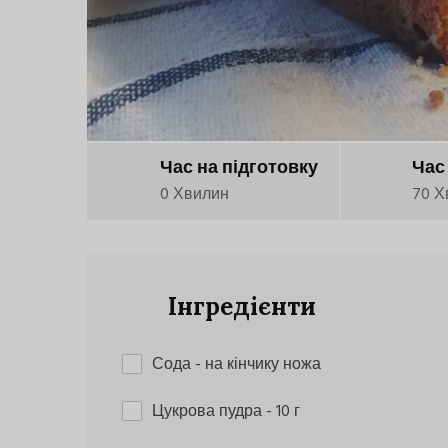
Час на підготовку
Час
0 Хвилин
70 Х
Інгредієнти
Сода
- на кінчику ножа
Цукрова пудра
- 10 г