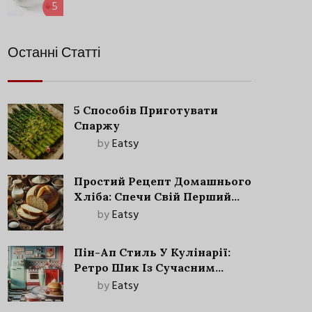
5
Останні Статті
5 Способів Приготувати
Спаржу
by
Eatsy
Простий Рецепт Домашнього
Хліба: Спечи Свій Перший
Запашний Хліб!
by
Eatsy
Пін-Ап Стиль У Кулінарії:
Ретро Шик Із Сучасним
Акцентом
by
Eatsy