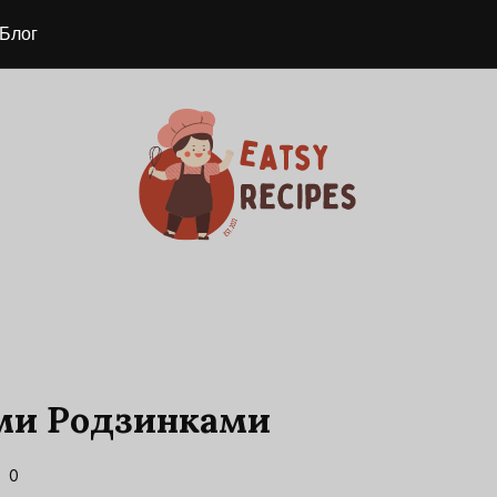
Блог
ми Родзинками
0