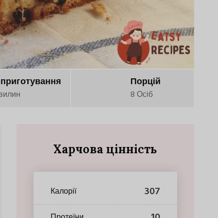
 приготування
Порцій
вилин
8 Осіб
Харчова цінність
307
Калорії
10
Протеїни