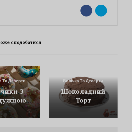
може сподобатися
а Та Десерти
Випічка Та Десерти
чики З
Шоколадний
дужною
Торт
азур'ю