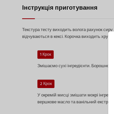
Інструкція приготування
Текстура тесту виходить волога рахунок сиру 
відчуваються в кексі. Корочка виходить хрумк
1 Крок
Змішаємо сухі інгредієнти. Борошно, р
2 Крок
У окремій мисці змішати мокрі інгредіє
вершкове масло та ванільний екстракт 