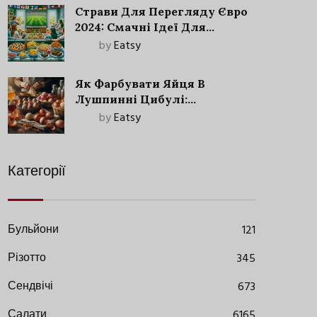
Страви Для Перегляду Євро
2024: Смачні Ідеї Для
Футбольного Свята
by
Eatsy
Як Фарбувати Яйця В
Лушпинні Цибулі:
Старовинний Метод З
by
Eatsy
Сучасними Нюансами
Категорії
Бульйони
121
Різотто
345
Сендвічі
673
Салати
6165