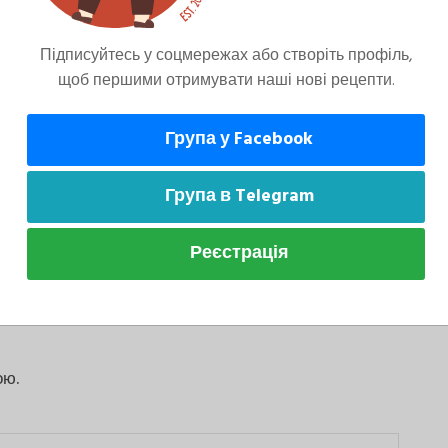
Підписуйтесь у соцмережах або створіть профіль,
лийте молоко, перемішайте міксером, додайте
щоб першими отримувати наші нові рецепти.
Група у Facebook
Група в Telegram
ньо розігрітій духовці протягом 1 години при
 шпажкою, можливо потрібно більше часу,
Реєстрація
ою.