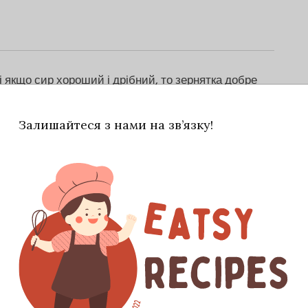
і якщо сир хороший і дрібний, то зернятка добре
а. Загалом, дуже смачно!
Залишайтеся з нами на зв’язку!
озпушувач, соду і перемішайте віночком.
нти. Яйця, сир, цукор, порізане кубиками
(можна замінити на ванілін).