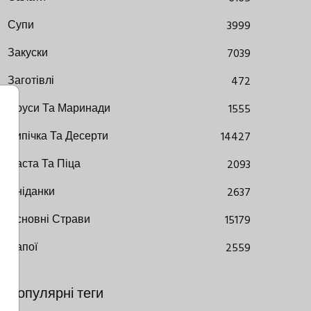
Супи
3999
Закуски
7039
Заготівлі
472
Соуси Та Маринади
1555
Випічка Та Десерти
14427
Паста Та Піца
2093
Сніданки
2637
Основні Страви
15179
Напої
2559
Популярні теги