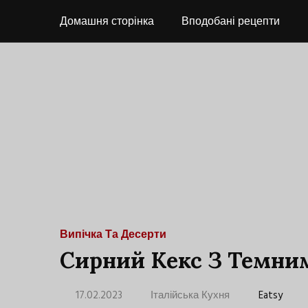
Домашня сторінка
Вподобані рецепти
Випічка Та Десерти
Сирний Кекс З Темни
17.02.2023
Італійська Кухня
Eatsy