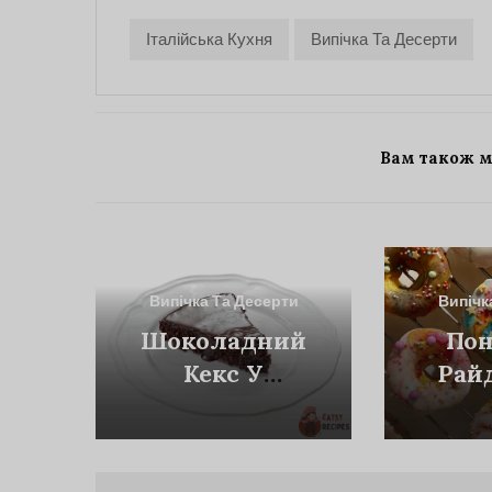
Італійська Кухня
Випічка Та Десерти
Вам також 
Випічка Та Десерти
Випічк
Шоколадний
Пон
Кекс У
Рай
Мікрохвильовці
Гл