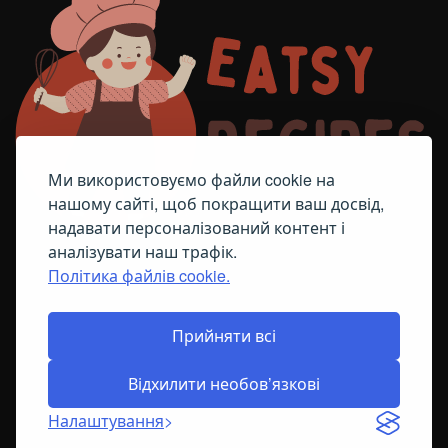
Ми використовуємо файли cookie на
нашому сайті, щоб покращити ваш досвід,
надавати персоналізований контент і
аналізувати наш трафік.
Політика файлів cookie.
FACEBOOK
TELEGRAM
ПОЛІТИКА ЩОДО ФАЙЛІВ COOKIE
Прийняти всі
Відхилити необов’язкові
© All Right Reserved
2026
Налаштування