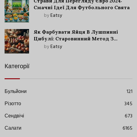
Страви Для Перегляду Євро 2024:
Смачні Ідеї Для Футбольного Свята
by
Eatsy
Як Фарбувати Яйця В Лушпинні
Цибулі: Старовинний Метод З
Сучасними Нюансами
by
Eatsy
Категорії
Бульйони
121
Різотто
345
Сендвічі
673
Салати
6165