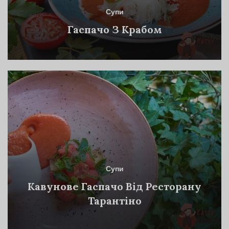
Супи
Гаспачо З Крабом
Супи
Кавунове Гаспачо Від Ресторану
Тарантіно