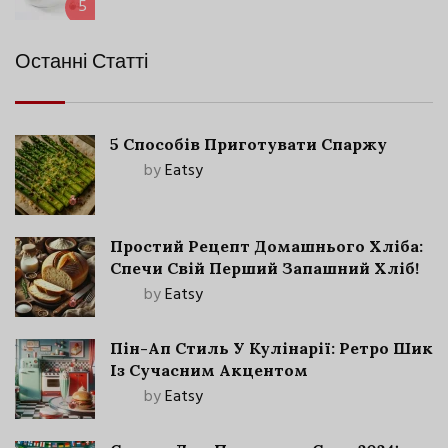
5
Останні Статті
5 Способів Приготувати Спаржу
by
Eatsy
Простий Рецепт Домашнього Хліба:
Спечи Свій Перший Запашний Хліб!
by
Eatsy
Пін-Ап Стиль У Кулінарії: Ретро Шик
Із Сучасним Акцентом
by
Eatsy