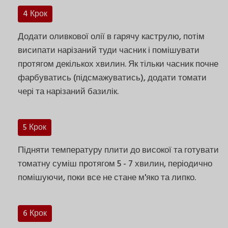
4 Крок
Додати оливкової олії в гарячу каструлю, потім
висипати нарізаний туди часник і помішувати
протягом декількох хвилин. Як тільки часник почне
фарбуватись (підсмажуватись), додати томати
чері та нарізаний базилік.
5 Крок
Підняти температуру плити до високої та готувати
томатну суміш протягом 5 - 7 хвилин, періодично
помішуючи, поки все не стане м'яко та липко.
6 Крок