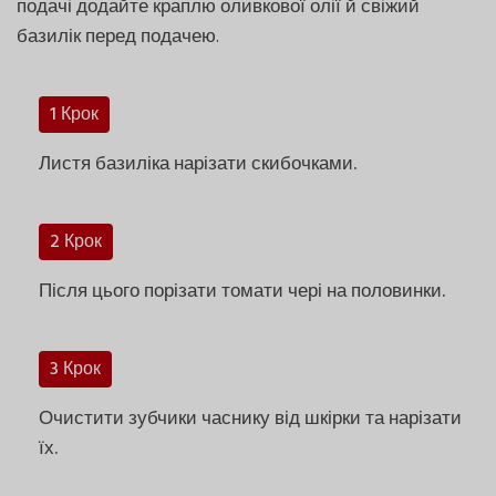
подачі додайте краплю оливкової олії й свіжий
базилік перед подачею.
1 Крок
Листя базиліка нарізати скибочками.
2 Крок
Після цього порізати томати чері на половинки.
3 Крок
Очистити зубчики часнику від шкірки та нарізати
їх.