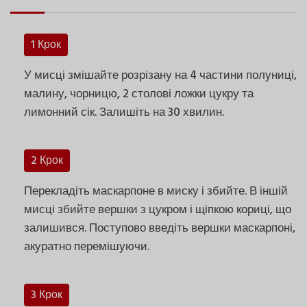
1 Крок
У мисці змішайте розрізану на 4 частини полуниці,
малину, чорницю, 2 столові ложки цукру та
лимонний сік. Залишіть на 30 хвилин.
2 Крок
Перекладіть маскарпоне в миску і збийте. В іншій
мисці збийте вершки з цукром і щіпкою кориці, що
залишився. Поступово введіть вершки маскарпоні,
акуратно перемішуючи.
3 Крок