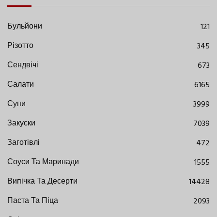
Бульйони
121
Різотто
345
Сендвічі
673
Салати
6165
Супи
3999
Закуски
7039
Заготівлі
472
Соуси Та Маринади
1555
Випічка Та Десерти
14428
Паста Та Піца
2093