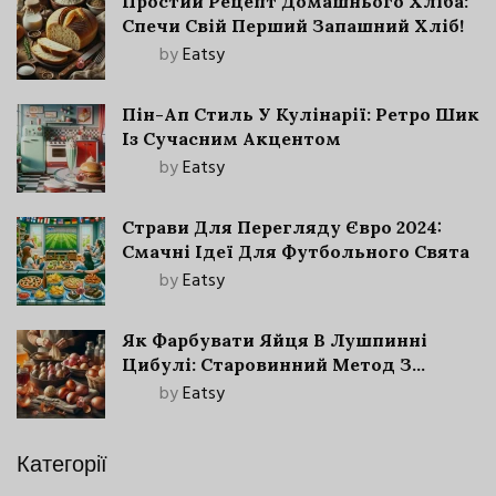
Простий Рецепт Домашнього Хліба:
Спечи Свій Перший Запашний Хліб!
by
Eatsy
Пін-Ап Стиль У Кулінарії: Ретро Шик
Із Сучасним Акцентом
by
Eatsy
Страви Для Перегляду Євро 2024:
Смачні Ідеї Для Футбольного Свята
by
Eatsy
Як Фарбувати Яйця В Лушпинні
Цибулі: Старовинний Метод З
Сучасними Нюансами
by
Eatsy
Категорії