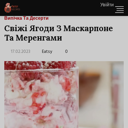
Увійти
Випічка Та Десерти
Свіжі Ягоди З Маскарпоне
Та Меренгами
17.02.2023
Eatsy
0