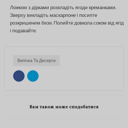
Ложкою з дірками розкладіть ягоди креманками.
Зверху викладіть маскарпоне і посипте
розкришеним безе. Полийте довкола соком від ягід
і подавайте.
Випічка Та Десерти
Вам також може сподобатися