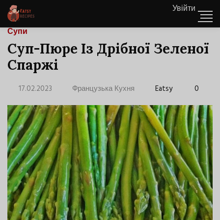
Увійти
Супи
Суп-Пюре Із Дрібної Зеленої
Спаржі
17.02.2023
Французька Кухня
Eatsy
0