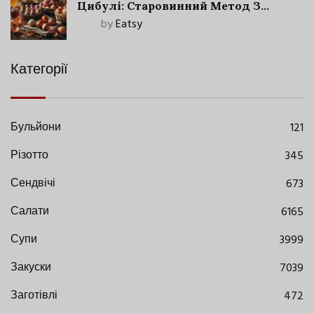
Цибулі: Старовинний Метод З
Сучасними Нюансами
by
Eatsy
Категорії
Бульйони
121
Різотто
345
Сендвічі
673
Салати
6165
Супи
3999
Закуски
7039
Заготівлі
472