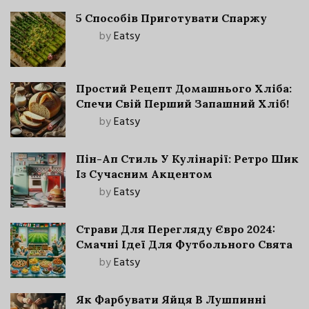
5 Способів Приготувати Спаржу
by
Eatsy
Простий Рецепт Домашнього Хліба:
Спечи Свій Перший Запашний Хліб!
by
Eatsy
Пін-Ап Стиль У Кулінарії: Ретро Шик
Із Сучасним Акцентом
by
Eatsy
Страви Для Перегляду Євро 2024:
Смачні Ідеї Для Футбольного Свята
by
Eatsy
Як Фарбувати Яйця В Лушпинні