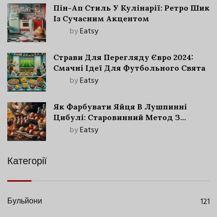
Пін-Ап Стиль У Кулінарії: Ретро Шик
Із Сучасним Акцентом
by
Eatsy
Страви Для Перегляду Євро 2024:
Смачні Ідеї Для Футбольного Свята
by
Eatsy
Як Фарбувати Яйця В Лушпинні
Цибулі: Старовинний Метод З
Сучасними Нюансами
by
Eatsy
Категорії
Бульйони
121