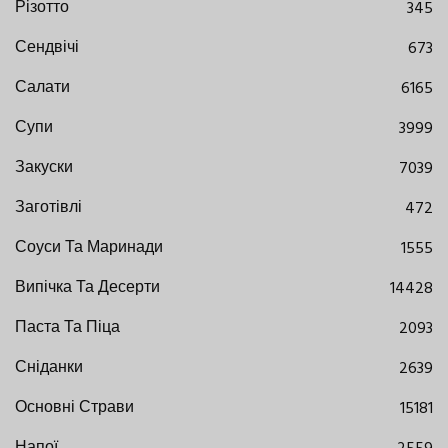
Різотто
345
Сендвічі
673
Салати
6165
Супи
3999
Закуски
7039
Заготівлі
472
Соуси Та Маринади
1555
Випічка Та Десерти
14428
Паста Та Піца
2093
Сніданки
2639
Основні Страви
15181