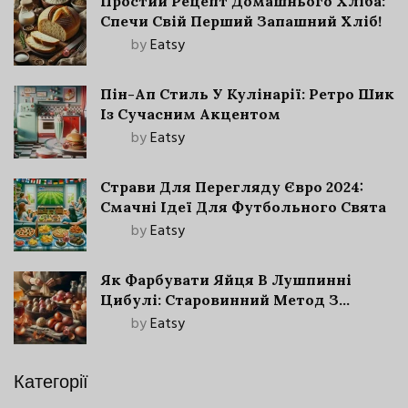
Простий Рецепт Домашнього Хліба:
Спечи Свій Перший Запашний Хліб!
by
Eatsy
Пін-Ап Стиль У Кулінарії: Ретро Шик
Із Сучасним Акцентом
by
Eatsy
Страви Для Перегляду Євро 2024:
Смачні Ідеї Для Футбольного Свята
by
Eatsy
Як Фарбувати Яйця В Лушпинні
Цибулі: Старовинний Метод З
Сучасними Нюансами
by
Eatsy
Категорії