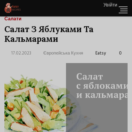
Увійти
Салати
Салат З Яблуками Та
Кальмарами
17.02.2023
Європейська Кухня
Eatsy
0