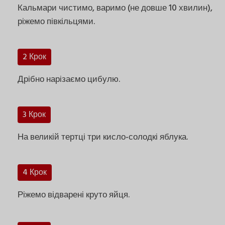
Кальмари чистимо, варимо (не довше 10 хвилин),
ріжемо півкільцями.
2 Крок
Дрібно нарізаємо цибулю.
3 Крок
На великій тертці три кисло-солодкі яблука.
4 Крок
Ріжемо відварені круто яйця.