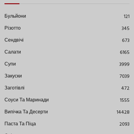
Бульйони
121
Різотто
345
Сендвічі
673
Салати
6165
Супи
3999
Закуски
7039
Заготівлі
472
Соуси Та Маринади
1555
Випічка Та Десерти
14428
Паста Та Піца
2093