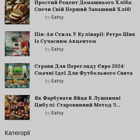
Простий Рецепт Домашнього Хліба:
Спечи Свій Перший Запашний Хліб!
by
Eatsy
Пін-Ап Стиль У Кулінарії: Ретро Шик
Із Сучасним Акцентом
by
Eatsy
Страви Для Перегляду Євро 2024:
Смачні Ідеї Для Футбольного Свята
by
Eatsy
Як Фарбувати Яйця В Лушпинні
Цибулі: Старовинний Метод З
Сучасними Нюансами
by
Eatsy
Категорії