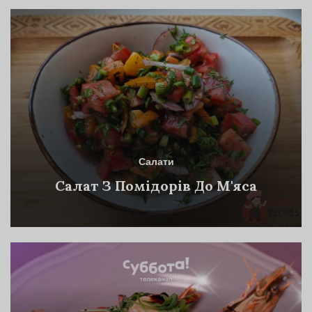
Салати
Салат З Помідорів До М'яса