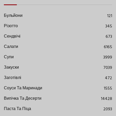
Бульйони
121
Різотто
345
Сендвічі
673
Салати
6165
Супи
3999
Закуски
7039
Заготівлі
472
Соуси Та Маринади
1555
Випічка Та Десерти
14428
Паста Та Піца
2093