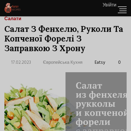
Увійти
Салати
Салат З Фенхелю, Руколи Та
Копченої Форелі З
Заправкою З Хрону
17.02.2023
Європейська Кухня
Eatsy
0