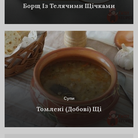
Борщ Із Телячими Щічками
Супи
Томлені (Добові) Щі