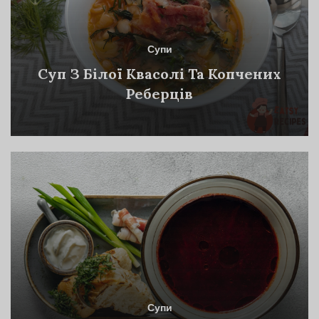
Супи
Суп З Білої Квасолі Та Копчених
Реберців
Супи