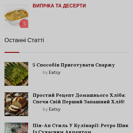
ВИПІЧКА ТА ДЕСЕРТИ
5
Останні Статті
5 Способів Приготувати Спаржу
by
Eatsy
Простий Рецепт Домашнього Хліба:
Спечи Свій Перший Запашний Хліб!
by
Eatsy
Пін-Ап Стиль У Кулінарії: Ретро Шик
Із Сучасним Акцентом