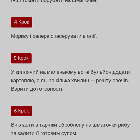
Інші томати порубати на шматочки.
4 Крок
Моркву і селера спасерувати в олії.
5 Крок
У киплячий на маленькому вогні бульйон додати
картоплю, сіль, за кілька хвилин — решту овочів.
Варити до готовності.
6 Крок
Викласти в тарілки оброблену на шматочки рибу
та залити її готовим супом.