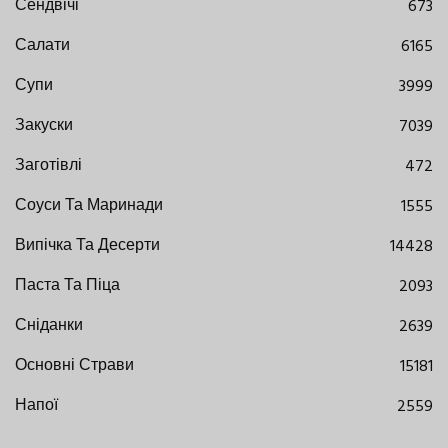
Сендвічі
673
Салати
6165
Супи
3999
Закуски
7039
Заготівлі
472
Соуси Та Маринади
1555
Випічка Та Десерти
14428
Паста Та Піца
2093
Сніданки
2639
Основні Страви
15181
Напої
2559