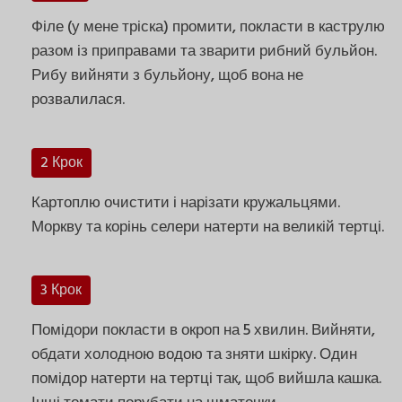
Філе (у мене тріска) промити, покласти в каструлю
разом із приправами та зварити рибний бульйон.
Рибу вийняти з бульйону, щоб вона не
розвалилася.
2 Крок
Картоплю очистити і нарізати кружальцями.
Моркву та корінь селери натерти на великій тертці.
3 Крок
Помідори покласти в окроп на 5 хвилин. Вийняти,
обдати холодною водою та зняти шкірку. Один
помідор натерти на тертці так, щоб вийшла кашка.