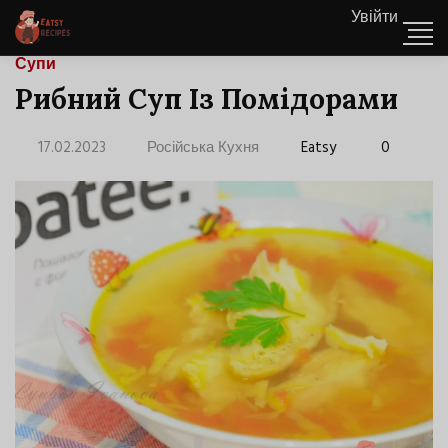
Увійти
Супи
Рибний Суп Із Помідорами
17.02.2023
Російська Кухня
Eatsy
0