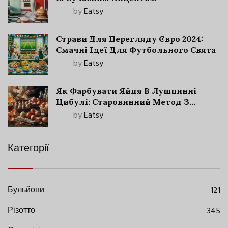
by
Eatsy
Страви Для Перегляду Євро 2024:
Смачні Ідеї Для Футбольного Свята
by
Eatsy
Як Фарбувати Яйця В Лушпинні
Цибулі: Старовинний Метод З
Сучасними Нюансами
by
Eatsy
Категорії
Бульйони
121
Різотто
345