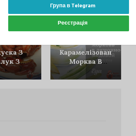
може сподобатися
Група в Telegram
Реєстрація
акуски
Закуски
куска З
Карамелізована
лук З
Морква В
брецем
Лимонно-
Медовій
Глазурі