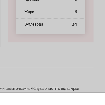
6
Жири
24
Вуглеводи
ими шматочками. Яблука очистіть від шкірки
маточками.