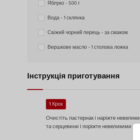
Яблуко
- 500 г
Вода
- 1 склянка
Свіжий чорний перець
- за смаком
Вершкове масло
- 1 столова ложка
Інструкція приготування
1 Крок
Очистіть пастернак і наріжте невелик
та серцевини і поріжте невеликими ш