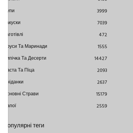
Супи
3999
Закуски
7039
Заготівлі
472
Соуси Та Маринади
1555
Випічка Та Десерти
14427
Паста Та Піца
2093
Сніданки
2637
Основні Страви
15179
Напої
2559
Популярні теги