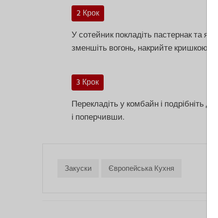
2 Крок
У сотейник покладіть пастернак та ябл
зменшіть вогонь, накрийте кришкою та 
3 Крок
Перекладіть у комбайн і подрібніть 
і поперчивши.
Закуски
Європейська Кухня