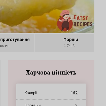
 приготування
Порцій
вилин
4 Осіб
Харчова цінність
162
Калорії
2
Протеїни