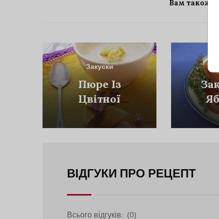
Вам також 
Закуски
З
Пюре Із
За
Цвітної
Яб
Капусти Зі
Че
Сметаною
ВІДГУКИ ПРО РЕЦЕПТ
Всього відгуків:
(0)