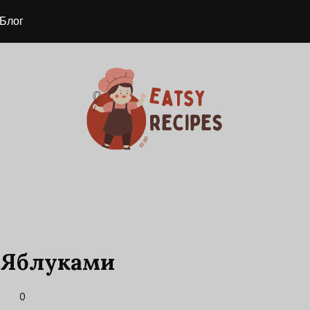
Блог
З Яблуками
0