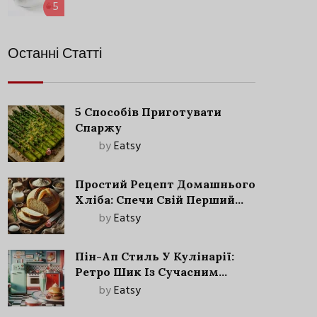
5
Останні Статті
5 Способів Приготувати
Спаржу
by
Eatsy
Простий Рецепт Домашнього
Хліба: Спечи Свій Перший
Запашний Хліб!
by
Eatsy
Пін-Ап Стиль У Кулінарії:
Ретро Шик Із Сучасним
Акцентом
by
Eatsy