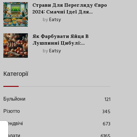
Страви Для Перегляду Євро
2024: Смачні Ідеї Для
Футбольного Свята
by
Eatsy
Як Фарбувати Яйця В
Лушпинні Цибулі:
Старовинний Метод З
by
Eatsy
Сучасними Нюансами
Категорії
Бульйони
121
Різотто
345
Сендвічі
673
Салати
6165