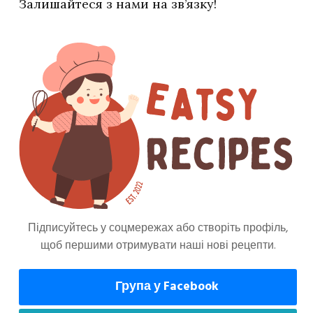
Залишайтеся з нами на зв’язку!
ука та залийте водою. Доведіть до кипіння,
варіть до м'якості 25–30 хвилин.
до пюре, додавши вершкове масло, посоливши
Підписуйтесь у соцмережах або створіть профіль,
щоб першими отримувати наші нові рецепти.
Група у Facebook