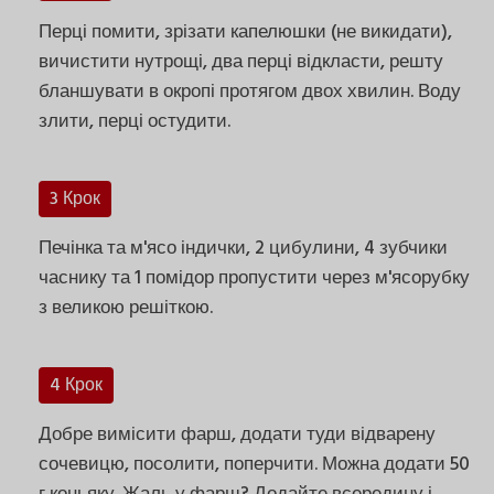
Перці помити, зрізати капелюшки (не викидати),
вичистити нутрощі, два перці відкласти, решту
бланшувати в окропі протягом двох хвилин. Воду
злити, перці остудити.
3 Крок
Печінка та м'ясо індички, 2 цибулини, 4 зубчики
часнику та 1 помідор пропустити через м'ясорубку
з великою решіткою.
4 Крок
Добре вимісити фарш, додати туди відварену
сочевицю, посолити, поперчити. Можна додати 50