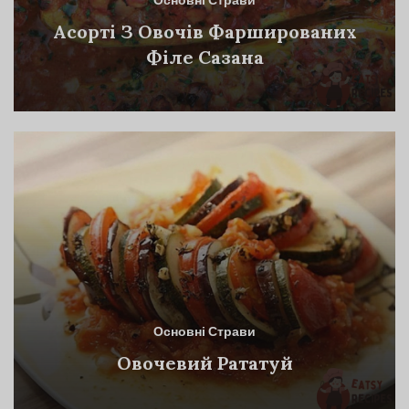
Основні Страви
Асорті З Овочів Фаршированих
Філе Сазана
Основні Страви
Овочевий Рататуй