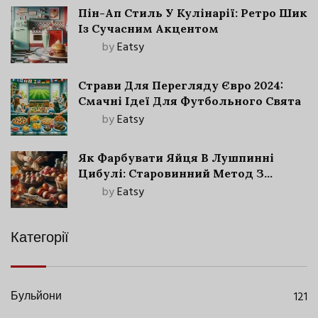
Пін-Ап Стиль У Кулінарії: Ретро Шик
Із Сучасним Акцентом
by
Eatsy
Страви Для Перегляду Євро 2024:
Смачні Ідеї Для Футбольного Свята
by
Eatsy
Як Фарбувати Яйця В Лушпинні
Цибулі: Старовинний Метод З
Сучасними Нюансами
by
Eatsy
Категорії
Бульйони
121