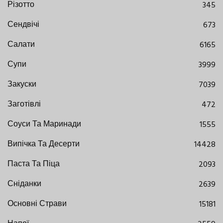
Різотто
345
Сендвічі
673
Салати
6165
Супи
3999
Закуски
7039
Заготівлі
472
Соуси Та Маринади
1555
Випічка Та Десерти
14428
Паста Та Піца
2093
Сніданки
2639
Основні Страви
15181