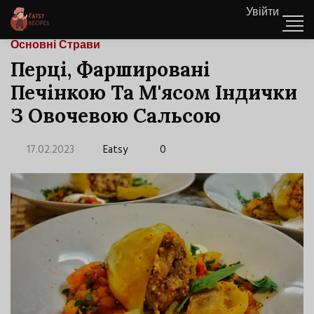
Увійти
Основні Страви
Перці, Фаршировані
Печінкою Та М'ясом Індички
З Овочевою Сальсою
17.02.2023
Eatsy
0