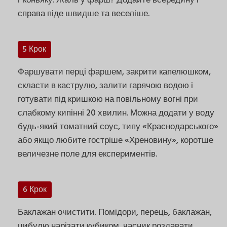
г коньяку. Жаль у фарш? Додайте всередину і
справа піде швидше та веселіше.
5 Крок
Фаршувати перці фаршем, закрити капелюшком,
скласти в каструлю, залити гарячою водою і
готувати під кришкою на повільному вогні при
слабкому кипінні 20 хвилин. Можна додати у воду
будь-який томатний соус, типу «Краснодарського»
або якщо любите гостріше «Хреновину», коротше
величезне поле для експериментів.
6 Крок
Баклажан очистити. Помідори, перець, баклажан,
цибулю нарізати кубиком, часник роздавати