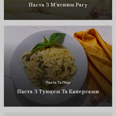
Паста З М'ясним Рагу
Паста Та Піца
Паста З Тунцем Та Каперсами