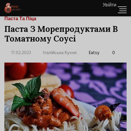
Увійти
Паста Та Піца
Паста З Морепродуктами В
Томатному Соусі
17.02.2023
Італійська Кухня
Eatsy
0