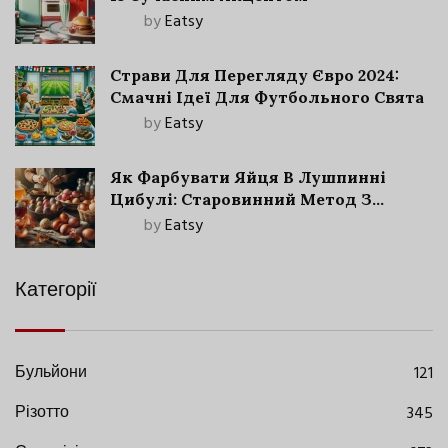
by
Eatsy
Страви Для Перегляду Євро 2024:
Смачні Ідеї Для Футбольного Свята
by
Eatsy
Як Фарбувати Яйця В Лушпинні
Цибулі: Старовинний Метод З
Сучасними Нюансами
by
Eatsy
Категорії
Бульйони
121
Різотто
345