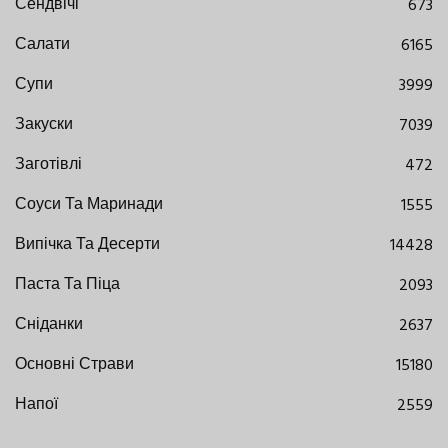
Сендвічі
673
Салати
6165
Супи
3999
Закуски
7039
Заготівлі
472
Соуси Та Маринади
1555
Випічка Та Десерти
14428
Паста Та Піца
2093
Сніданки
2637
Основні Страви
15180
Напої
2559