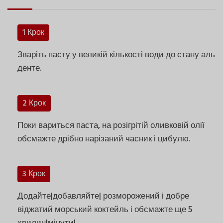
1 Крок
Зваріть пасту у великій кількості води до стану аль
денте.
2 Крок
Поки вариться паста, на розігрітій оливковій олії
обсмажте дрібно нарізаний часник і цибулю.
3 Крок
Додайте|добавляйте| розморожений і добре
віджатий морський коктейль і обсмажте ще 5