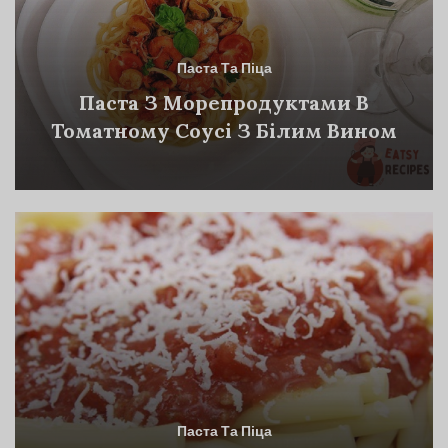
Паста Та Піца
Паста З Морепродуктами В
Томатному Соусі З Білим Вином
Паста Та Піца