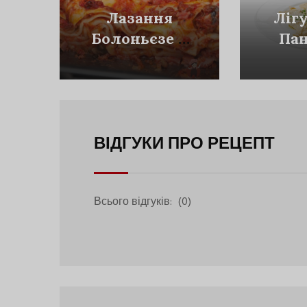
Лазання
Ліг
Болоньєзе З
Пан
Сиром
Гор
Проволоне
С
ВІДГУКИ ПРО РЕЦЕПТ
Всього відгуків:
(0)