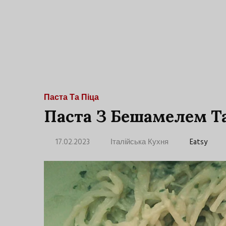
Паста Та Піца
Паста З Бешамелем Т
17.02.2023
Італійська Кухня
Eatsy