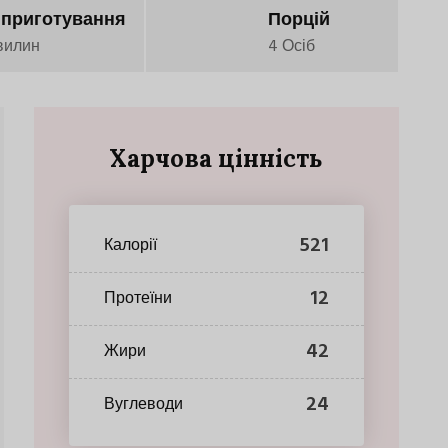
 приготування
Порцій
вилин
4 Осіб
Харчова цінність
521
Калорії
12
Протеїни
42
Жири
24
Вуглеводи