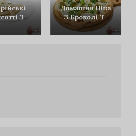
урійські
Домашня Піца
сотті З
З Броколі Та
іховим
Песто
оусом