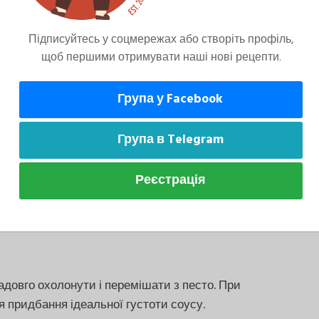
Підписуйтесь у соцмережах або створіть профіль,
щоб першими отримувати наші нові рецепти.
частини. Натерти пармезан. Помістити це все
ати з|із| першою масою.
Група у Facebook
Група в Telegram
на вариться, зробити соус бешамель. Влити
Реєстрація
ступово всипати борошно і імбир, постійно
адовго охолонути і перемішати з песто. При
я придбання ідеальної густоти соусу.