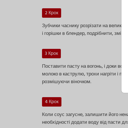
2 Крок
Зубчики часнику розрізати на великі 
і горішки в блендер, подрібнити, зміш
3 Крок
Поставити пасту на вогонь, і доки во
молоко в каструлю, трохи нагріти і по
розмішуючи віночком.
4 Крок
Коли соус загусне, залишити його нен
необхідності додати воду від пасти дл