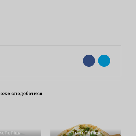
може сподобатися
та Та Піца
Паста Та Піца