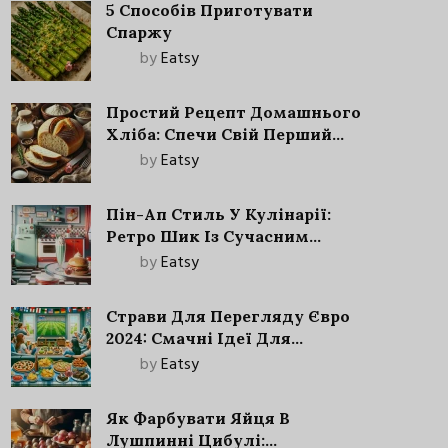
5 Способів Приготувати
Спаржу
by
Eatsy
Простий Рецепт Домашнього
Хліба: Спечи Свій Перший
Запашний Хліб!
by
Eatsy
Пін-Ап Стиль У Кулінарії:
Ретро Шик Із Сучасним
Акцентом
by
Eatsy
Страви Для Перегляду Євро
2024: Смачні Ідеї Для
Футбольного Свята
by
Eatsy
Як Фарбувати Яйця В
Лушпинні Цибулі: