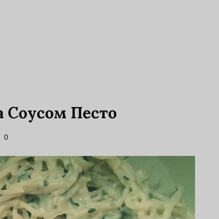
а Соусом Песто
0