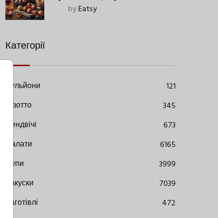
Старовинний Метод З
by
Eatsy
Сучасними Нюансами
Категорії
Бульйони
121
Різотто
345
Сендвічі
673
Салати
6165
Супи
3999
Закуски
7039
Заготівлі
472