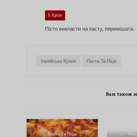
5 Крок
Пісто викласти на пасту, перемішати.
Італійська Кухня
Паста Та Піца
Вам також 
Паста Та Піца
Пас