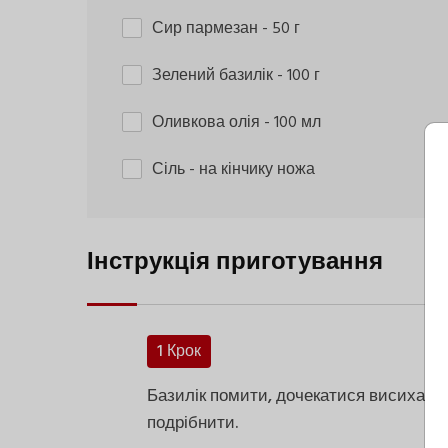
Сир пармезан
- 50 г
Зелений базилік
- 100 г
Оливкова олія
- 100 мл
Сіль
- на кінчику ножа
Інструкція приготування
1 Крок
Базилік помити, дочекатися висихання
подрібнити.