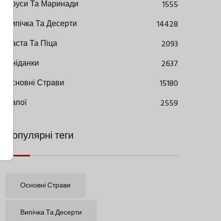
Соуси Та Маринади
1555
Випічка Та Десерти
14428
Паста Та Піца
2093
Сніданки
2637
Основні Страви
15180
Напої
2559
Популярні теги
Основні Страви
Випічка Та Десерти