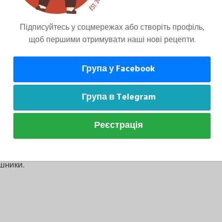
Підписуйтесь у соцмережах або створіть профіль,
щоб першими отримувати наші нові рецепти.
Група у Facebook
Група в Telegram
в зрізати частину шкірки, залишивши
мужки шкіри. Нарізати кубиками, щедро
Реєстрація
алити водою і залишити на 20 хвилин. Потім
точною водою, віджати і викласти на
шники.