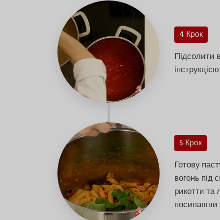
4 Крок
Підсолити в
інструкцією
5 Крок
Готову паст
вогонь під 
рикотти та 
посипавши 