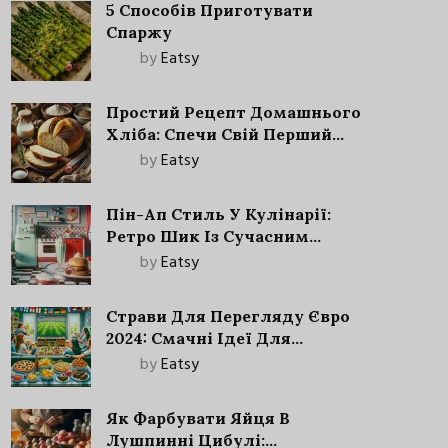
5 Способів Приготувати
Спаржу
by
Eatsy
Простий Рецепт Домашнього
Хліба: Спечи Свій Перший
Запашний Хліб!
by
Eatsy
Пін-Ап Стиль У Кулінарії:
Ретро Шик Із Сучасним
Акцентом
by
Eatsy
Страви Для Перегляду Євро
2024: Смачні Ідеї Для
Футбольного Свята
by
Eatsy
Як Фарбувати Яйця В
Лушпинні Цибулі: