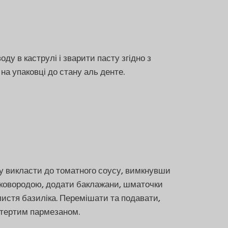
оду в каструлі і зварити пасту згідно з
 на упаковці до стану аль денте.
у викласти до томатного соусу, вимкнувши
сковородою, додати баклажани, шматочки
листя базиліка. Перемішати та подавати,
тертим пармезаном.