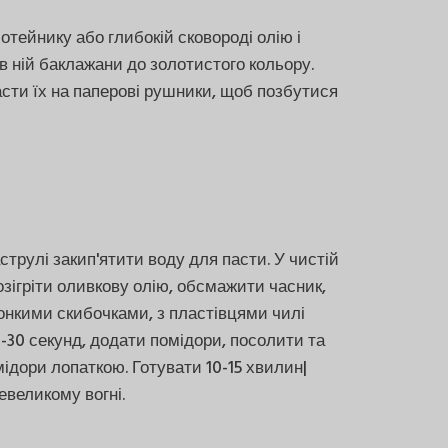
сотейнику або глибокій сковороді олію і
 ній баклажани до золотистого кольору.
сти їх на паперові рушники, щоб позбутися
аструлі закип'ятити воду для пасти. У чистій
озігріти оливкову олію, обсмажити часник,
онкими скибочками, з пластівцями чилі
-30 секунд, додати помідори, посолити та
ідори лопаткою. Готувати 10-15 хвилин|
невеликому вогні.