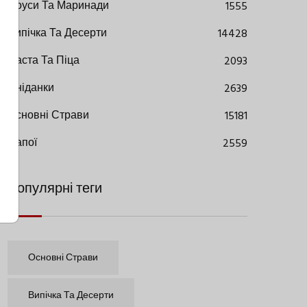
Соуси Та Маринади
1555
Випічка Та Десерти
14428
Паста Та Піца
2093
Сніданки
2639
Основні Страви
15181
Напої
2559
Популярні теги
Основні Страви
Випічка Та Десерти