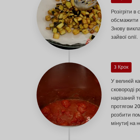
Розігріти в 
обсмажити в
Знову викла
зайвої олії.
3 Крок
У великій к
сковороді р
нарізаний т
протягом 20
розбити пом
мінути| на 