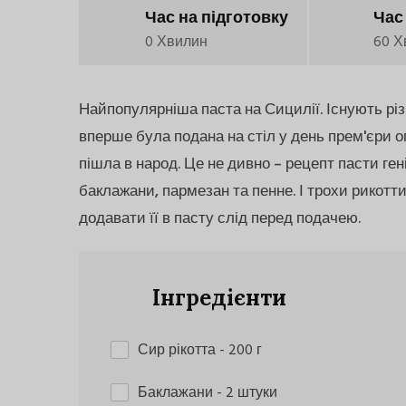
Час на підготовку
Час
0 Хвилин
60 Х
Найпопулярніша паста на Сицилії. Існують різн
вперше була подана на стіл у день прем'єри 
пішла в народ. Це не дивно – рецепт пасти ген
баклажани, пармезан та пенне. І трохи рикотти
додавати її в пасту слід перед подачею.
Інгредієнти
Сир рікотта
- 200 г
Баклажани
- 2 штуки