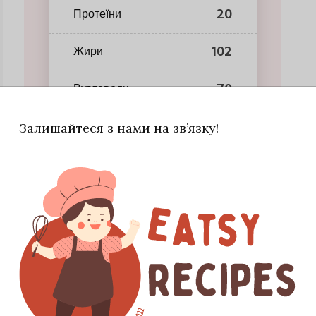
20
Протеїни
102
Жири
70
Вуглеводи
Залишайтеся з нами на зв’язку!