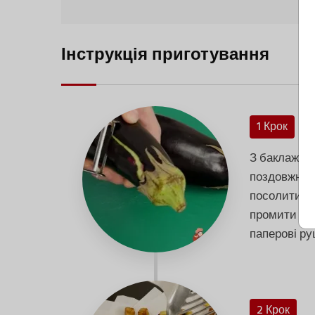
Інструкція приготування
1 Крок
З баклажані
поздовжні с
посолити, з
промити про
паперові ру
2 Крок