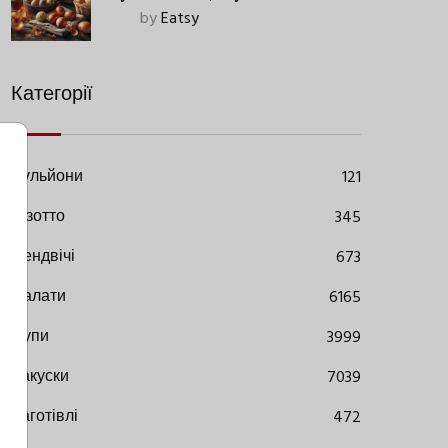
Старовинний Метод З
by
Eatsy
Сучасними Нюансами
Категорії
Бульйони
121
Різотто
345
Сендвічі
673
Салати
6165
Супи
3999
Закуски
7039
Заготівлі
472