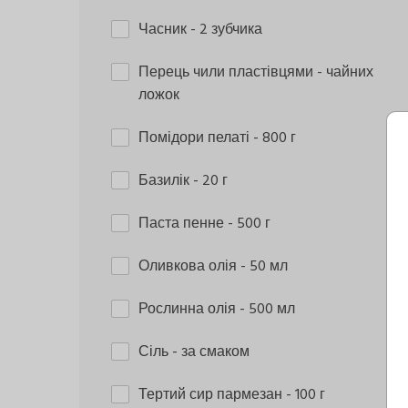
Часник
- 2 зубчика
Перець чили пластівцями
- чайних
ложок
Помідори пелаті
- 800 г
Базилік
- 20 г
Паста пенне
- 500 г
Оливкова олія
- 50 мл
Рослинна олія
- 500 мл
Сіль
- за смаком
Тертий сир пармезан
- 100 г