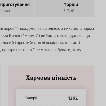
 приготування
Порцій
вилин
6 Осіб
і версії її походження: за однією з них, алла норма
опери Белліні "Норма" і вийшла такою вдалою, що
іальний і простий: стиглі помідори, м'ясисті
, про крихкість якої не можна забувати, тому
Харчова цінність
1282
Калорії