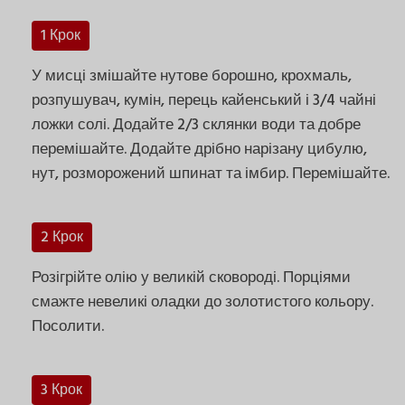
1 Крок
У мисці змішайте нутове борошно, крохмаль,
розпушувач, кумін, перець кайенський і 3/4 чайні
ложки солі. Додайте 2/3 склянки води та добре
перемішайте. Додайте дрібно нарізану цибулю,
нут, розморожений шпинат та імбир. Перемішайте.
2 Крок
Розігрійте олію у великій сковороді. Порціями
смажте невеликі оладки до золотистого кольору.
Посолити.
3 Крок