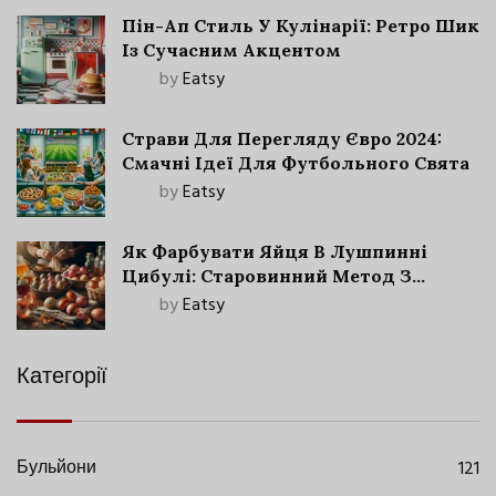
Пін-Ап Стиль У Кулінарії: Ретро Шик
Із Сучасним Акцентом
by
Eatsy
Страви Для Перегляду Євро 2024:
Смачні Ідеї Для Футбольного Свята
by
Eatsy
Як Фарбувати Яйця В Лушпинні
Цибулі: Старовинний Метод З
Сучасними Нюансами
by
Eatsy
Категорії
Бульйони
121