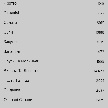
Різотто
345
Сендвічі
673
Салати
6165
Супи
3999
Закуски
7039
Заготівлі
472
Соуси Та Маринади
1555
Випічка Та Десерти
14427
Паста Та Піца
2093
Сніданки
2637
Основні Страви
15179