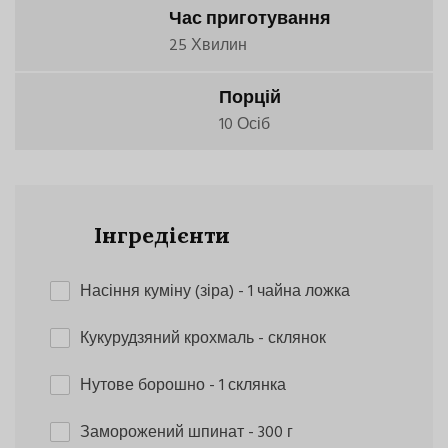
Час приготування
25 Хвилин
Порцій
10 Осіб
Інгредієнти
Насіння куміну (зіра)
- 1 чайна ложка
Кукурудзяний крохмаль
- склянок
Нутове борошно
- 1 склянка
Заморожений шпинат
- 300 г