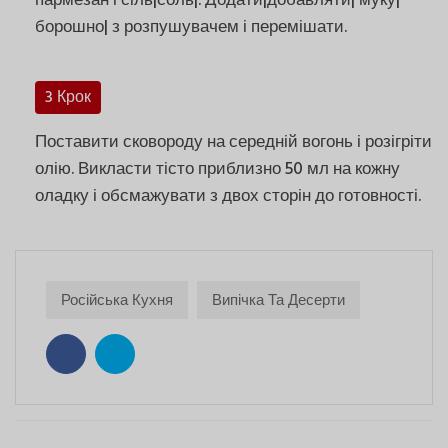
пармезан і сіль|соль|. Додати|добавляти| муку|
борошно| з розпушувачем і перемішати.
3 Крок
Поставити сковороду на середній вогонь і розігріти
олію. Викласти тісто приблизно 50 мл на кожну
оладку і обсмажувати з двох сторін до готовності.
Російська Кухня
Випічка Та Десерти