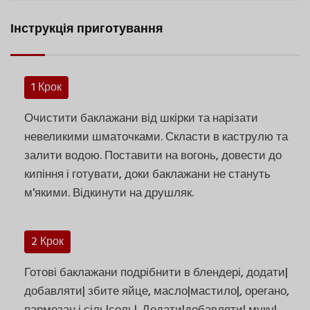
Інструкція приготування
1 Крок
Очистити баклажани від шкірки та нарізати
невеликими шматочками. Скласти в каструлю та
залити водою. Поставити на вогонь, довести до
кипіння і готувати, доки баклажани не стануть
м'якими. Відкинути на друшляк.
2 Крок
Готові баклажани подрібнити в блендері, додати|
добавляти| збите яйце, масло|мастило|, орегано,