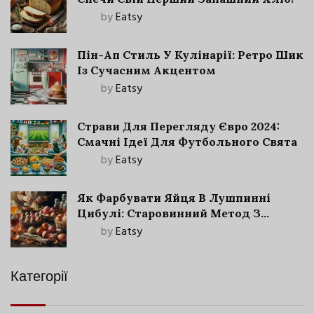
by
Eatsy
Пін-Ап Стиль У Кулінарії: Ретро Шик
Із Сучасним Акцентом
by
Eatsy
Страви Для Перегляду Євро 2024:
Смачні Ідеї Для Футбольного Свята
by
Eatsy
Як Фарбувати Яйця В Лушпинні
Цибулі: Старовинний Метод З
Сучасними Нюансами
by
Eatsy
Категорії