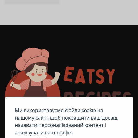
Ми використовуємо файли cookie на
нашому сайті, щоб покращити ваш досвід,
надавати персоналізований контент і
аналізувати наш трафік.