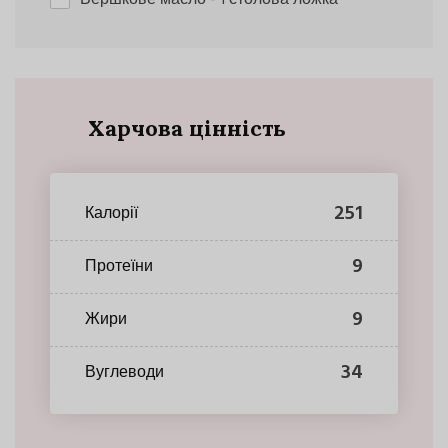
Вершкове масло
- 1 столова ложка
Харчова цінність
251
Калорії
9
Протеїни
9
Жири
34
Вуглеводи