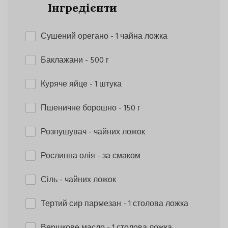
Інгредієнти
Сушений орегано
- 1 чайна ложка
Баклажани
- 500 г
Куряче яйце
- 1 штука
Пшеничне борошно
- 150 г
Розпушувач
- чайних ложок
Рослинна олія
- за смаком
Сіль
- чайних ложок
Тертий сир пармезан
- 1 столова ложка