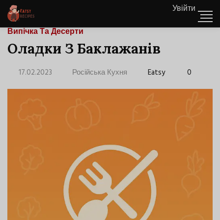
Увійти
Випічка Та Десерти
Оладки З Баклажанів
17.02.2023
Російська Кухня
Eatsy
0