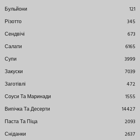
Бульйони
121
Різотто
345
Сендвічі
673
Салати
6165
Супи
3999
Закуски
7039
Заготівлі
472
Соуси Та Маринади
1555
Випічка Та Десерти
14427
Паста Та Піца
2093
Сніданки
2637