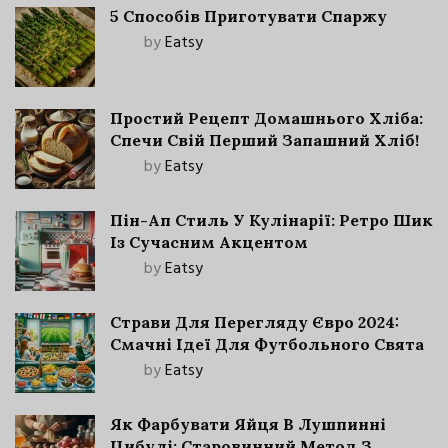
5 Способів Приготувати Спаржу
by
Eatsy
Простий Рецепт Домашнього Хліба:
Спечи Свій Перший Запашний Хліб!
by
Eatsy
Пін-Ап Стиль У Кулінарії: Ретро Шик
Із Сучасним Акцентом
by
Eatsy
Страви Для Перегляду Євро 2024:
Смачні Ідеї Для Футбольного Свята
by
Eatsy
Як Фарбувати Яйця В Лушпинні
Цибулі: Старовинний Метод З