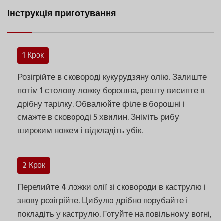
Інструкція приготування
1 Крок
Розігрійте в сковороді кукурудзяну олію. Залиште
потім 1 столову ложку борошна, решту висипте в
дрібну тарілку. Обвалюйте філе в борошні і
смажте в сковороді 5 хвилин. Зніміть рибу
широким ножем і відкладіть убік.
2 Крок
Перелийте 4 ложки олії зі сковороди в каструлю і
знову розігрійте. Цибулю дрібно порубайте і
покладіть у каструлю. Готуйте на повільному вогні,