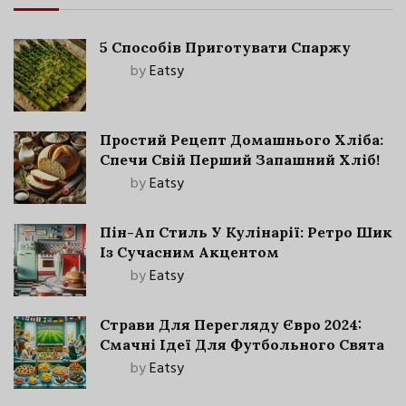
5 Способів Приготувати Спаржу
by
Eatsy
Простий Рецепт Домашнього Хліба:
Спечи Свій Перший Запашний Хліб!
by
Eatsy
Пін-Ап Стиль У Кулінарії: Ретро Шик
Із Сучасним Акцентом
by
Eatsy
Страви Для Перегляду Євро 2024:
Смачні Ідеї Для Футбольного Свята
by
Eatsy