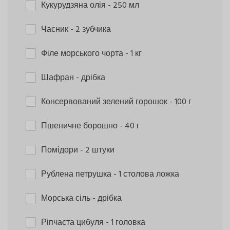
Кукурудзяна олія
- 250 мл
Часник
- 2 зубчика
Філе морського чорта
- 1 кг
Шафран
- дрібка
Консервований зелений горошок
- 100 г
Пшеничне борошно
- 40 г
Помідори
- 2 штуки
Рублена петрушка
- 1 столова ложка
Морська сіль
- дрібка
Ріпчаста цибуля
- 1 головка