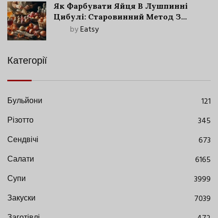
Як Фарбувати Яйця В Лушпинні
Цибулі: Старовинний Метод З
Сучасними Нюансами
by
Eatsy
Категорії
Бульйони
121
Різотто
345
Сендвічі
673
Салати
6165
Супи
3999
Закуски
7039