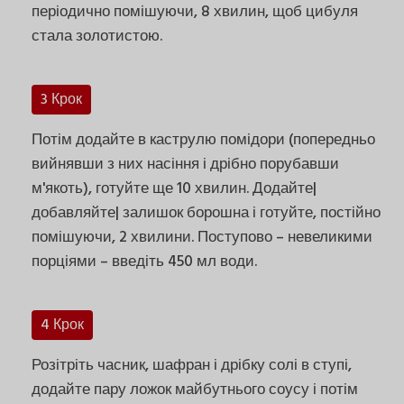
періодично помішуючи, 8 хвилин, щоб цибуля
стала золотистою.
3 Крок
Потім додайте в каструлю помідори (попередньо
вийнявши з них насіння і дрібно порубавши
м'якоть), готуйте ще 10 хвилин. Додайте|
добавляйте| залишок борошна і готуйте, постійно
помішуючи, 2 хвилини. Поступово – невеликими
порціями – введіть 450 мл води.
4 Крок
Розітріть часник, шафран і дрібку солі в ступі,
додайте пару ложок майбутнього соусу і потім