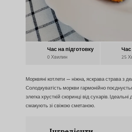
Час на підготовку
Час
0 Хвилин
25 Х
Морквяні котлети — ніжна, яскрава страва з д
Солодкуватість моркви гармонійно поєднуєтьс
злегка хрусткій скоринці від сухарів. Ідеальні
смакують зі свіжою сметаною.
Інгредієнти