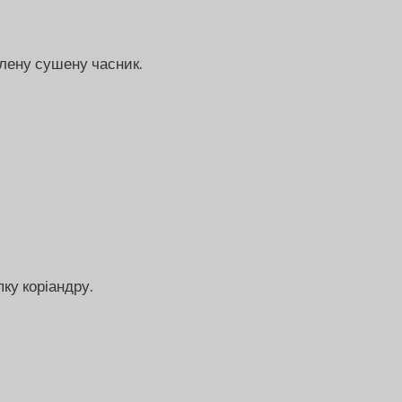
лену сушену часник.
ку коріандру.