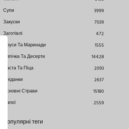
Супи
3999
Закуски
7039
Заготівлі
472
Соуси Та Маринади
1555
Випічка Та Десерти
14428
Паста Та Піца
2093
Сніданки
2637
Основні Страви
15180
Напої
2559
Популярні теги