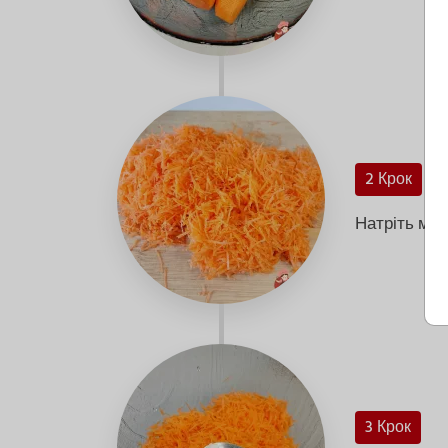
2 Крок
Натріть морк
3 Крок