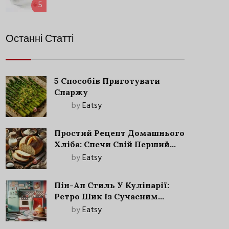
5
Останні Статті
5 Способів Приготувати
Спаржу
by
Eatsy
Простий Рецепт Домашнього
Хліба: Спечи Свій Перший
Запашний Хліб!
by
Eatsy
Пін-Ап Стиль У Кулінарії:
Ретро Шик Із Сучасним
Акцентом
by
Eatsy