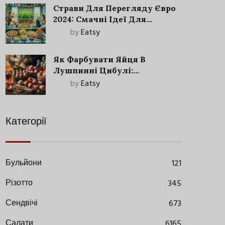
Страви Для Перегляду Євро
2024: Смачні Ідеї Для
Футбольного Свята
by
Eatsy
Як Фарбувати Яйця В
Лушпинні Цибулі:
Старовинний Метод З
by
Eatsy
Сучасними Нюансами
Категорії
Бульйони
121
Різотто
345
Сендвічі
673
Салати
6165