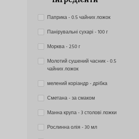
Паприка
- 0.5 чайних ложок
Панірувальні сухарі
- 100 г
Морква
- 250 г
Молотий сушений часник
- 0.5
чайних ложок
мелений коріандр
- дрібка
Сметана
- за смаком
Манна крупа
- 3 столові ложки
Рослинна олія
- 30 мл