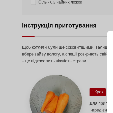
Сіль
- 0.5 чайних ложок
Інструкція приготування
Щоб котлети були ще соковитішими, залиште 
вбере зайву вологу, а спеції розкриють свій
– це підкреслить ніжність страви.
1 Крок
Для приготу
інгредієнти.