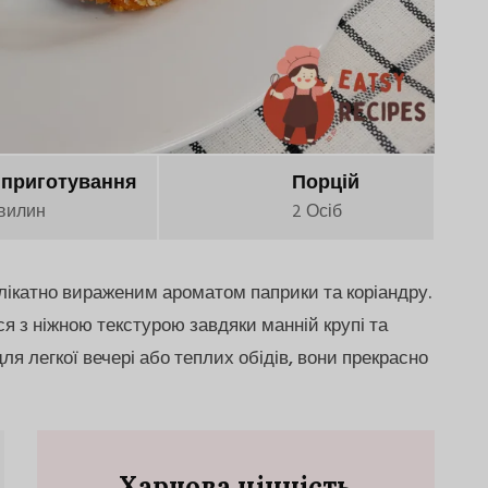
 приготування
Порцій
вилин
2 Осіб
елікатно вираженим ароматом паприки та коріандру.
я з ніжною текстурою завдяки манній крупі та
 для легкої вечері або теплих обідів, вони прекрасно
Харчова цінність