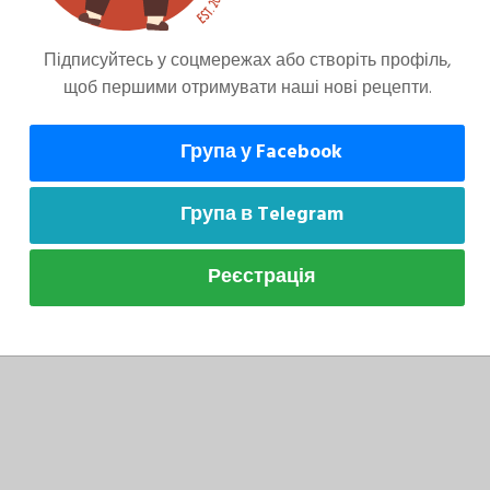
Підписуйтесь у соцмережах або створіть профіль,
щоб першими отримувати наші нові рецепти.
Група у Facebook
Група в Telegram
ву на дрібній терці.
Реєстрація