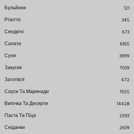
Бульйони
121
Різотто
345
Сендвічі
673
Салати
6165
Супи
3999
Закуски
7039
Заготівлі
472
Соуси Та Маринади
1555
Випічка Та Десерти
14428
Паста Та Піца
2093
Сніданки
2639