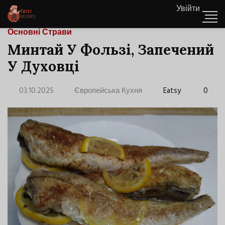
Увійти
Основні Страви
Минтай У Фользі, Запечений
У Духовці
03.10.2025
Європейська Кухня
Eatsy
0