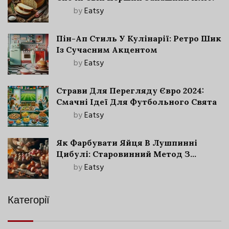
by
Eatsy
Пін-Ап Стиль У Кулінарії: Ретро Шик
Із Сучасним Акцентом
by
Eatsy
Страви Для Перегляду Євро 2024:
Смачні Ідеї Для Футбольного Свята
by
Eatsy
Як Фарбувати Яйця В Лушпинні
Цибулі: Старовинний Метод З
Сучасними Нюансами
by
Eatsy
Категорії