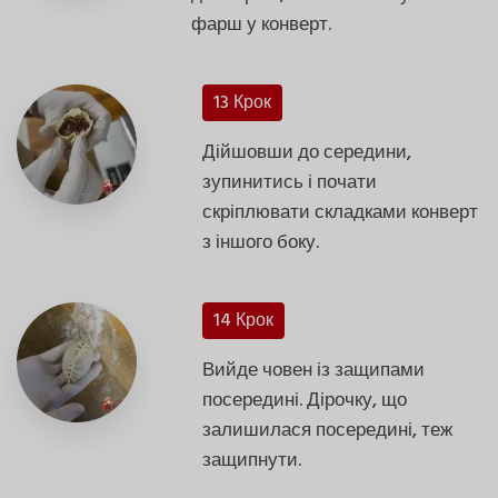
фарш у конверт.
13 Крок
Дійшовши до середини,
зупинитись і почати
скріплювати складками конверт
з іншого боку.
14 Крок
Вийде човен із защипами
посередині. Дірочку, що
залишилася посередині, теж
защипнути.