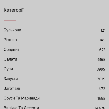
Категорії
Бульйони
121
Різотто
345
Сендвічі
673
Салати
6165
Супи
3999
Закуски
7039
Заготівлі
472
Соуси Та Маринади
1555
Випічка Та Десерти
14428