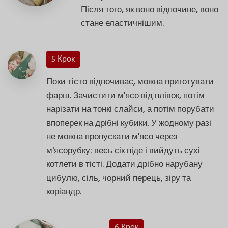
Після того, як воно відпочине, воно
стане еластичнішим.
5 Крок
Поки тісто відпочиває, можна приготувати
фарш. Зачистити м'ясо від плівок, потім
нарізати на тонкі слайси, а потім порубати
впоперек на дрібні кубики. У жодному разі
не можна пропускати м'ясо через
м'ясорубку: весь сік піде і вийдуть сухі
котлети в тісті. Додати дрібно нарубану
цибулю, сіль, чорний перець, зіру та
коріандр.
6 Крок