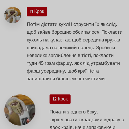
11 Крок
Потім дістати кухлі і струсити їх як слід,
щоб зайве борошно обсипалося. Покласти
кухоль на кулак так, щоб середина кружка
припадала на великий палець. Зробити
невелике заглиблення в тісті, покласти
туди 45 грам фаршу, як слід утрамбувати
фарш усередину, щоб краї тіста
залишалися більш-менш чистими.
12 Крок
Почати з одного боку,
скріплювати складками відразу з
двох країв, наче запаковуючи