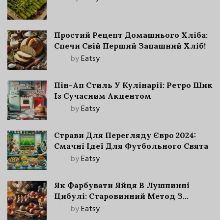
Простий Рецепт Домашнього Хліба:
Спечи Свій Перший Запашний Хліб!
by
Eatsy
Пін-Ап Стиль У Кулінарії: Ретро Шик
Із Сучасним Акцентом
by
Eatsy
Страви Для Перегляду Євро 2024:
Смачні Ідеї Для Футбольного Свята
by
Eatsy
Як Фарбувати Яйця В Лушпинні
Цибулі: Старовинний Метод З
Сучасними Нюансами
by
Eatsy