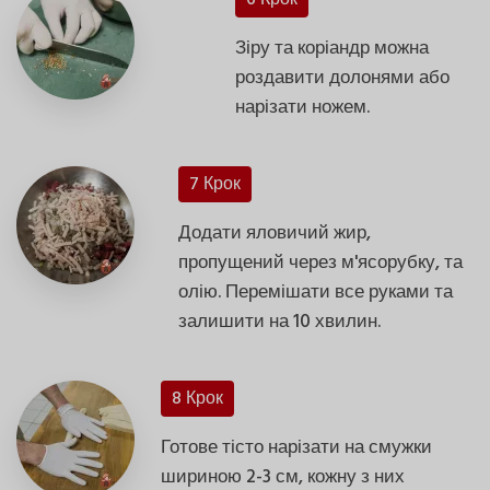
Зіру та коріандр можна
роздавити долонями або
нарізати ножем.
7 Крок
Додати яловичий жир,
пропущений через м'ясорубку, та
олію. Перемішати все руками та
залишити на 10 хвилин.
8 Крок
Готове тісто нарізати на смужки
шириною 2-3 см, кожну з них