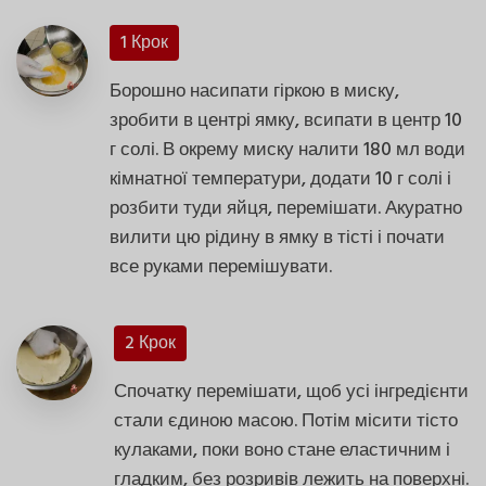
1 Крок
Борошно насипати гіркою в миску,
зробити в центрі ямку, всипати в центр 10
г солі. В окрему миску налити 180 мл води
кімнатної температури, додати 10 г солі і
розбити туди яйця, перемішати. Акуратно
вилити цю рідину в ямку в тісті і почати
все руками перемішувати.
2 Крок
Спочатку перемішати, щоб усі інгредієнти
стали єдиною масою. Потім місити тісто
кулаками, поки воно стане еластичним і
гладким, без розривів лежить на поверхні.