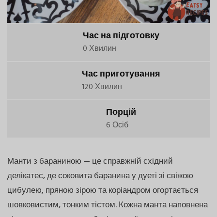
Час на підготовку
0 Хвилин
Час приготування
120 Хвилин
Порцій
6 Осіб
Манти з бараниною — це справжній східний
делікатес, де соковита баранина у дуеті зі свіжою
цибулею, пряною зірою та коріандром огортається
шовковистим, тонким тістом. Кожна манта наповнена