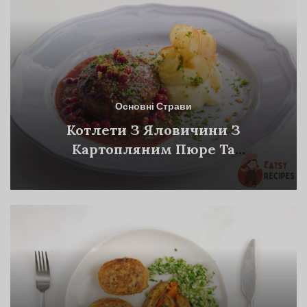
Основні Страви
Котлети З Яловичини З
Картопляним Пюре Та
Журавлинним Соусом