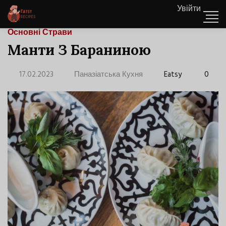
Увійти
Основні Страви
Манти З Бараниною
17.02.2023
Паназіатська Кухня
Eatsy
0