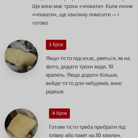
Ще воно має трохи «чпокати». Коли почне
«чпокати», ще хвилину помісити — і
готово.
3 Крок
Якщо тісто підсихає, рветься, як на
фото, додати трохи води, 10
крапель. Якщо додати більше,
вийде тісто для чебуреків, воно
рідкіше.
4 Крок
Готове тісто треба прибрати під
плівку або пакет на 30 хвилин.