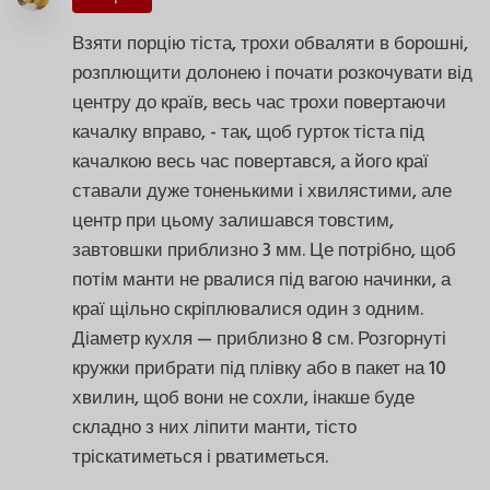
Взяти порцію тіста, трохи обваляти в борошні,
розплющити долонею і почати розкочувати від
центру до країв, весь час трохи повертаючи
качалку вправо, - так, щоб гурток тіста під
качалкою весь час повертався, а його краї
ставали дуже тоненькими і хвилястими, але
центр при цьому залишався товстим,
завтовшки приблизно 3 мм. Це потрібно, щоб
потім манти не рвалися під вагою начинки, а
краї щільно скріплювалися один з одним.
Діаметр кухля — приблизно 8 см. Розгорнуті
кружки прибрати під плівку або в пакет на 10
хвилин, щоб вони не сохли, інакше буде
складно з них ліпити манти, тісто
тріскатиметься і рватиметься.