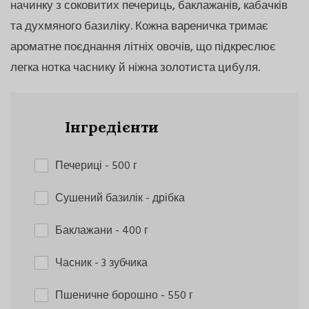
начинку з соковитих печериць, баклажанів, кабачків
та духмяного базиліку. Кожна вареничка тримає
ароматне поєднання літніх овочів, що підкреслює
легка нотка часнику й ніжна золотиста цибуля.
Інгредієнти
Печериці
- 500 г
Сушений базилік
- дрібка
Баклажани
- 400 г
Часник
- 3 зубчика
Пшеничне борошно
- 550 г