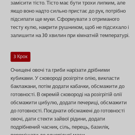
замісити тісто. Тісто має бути трохи липким, але
якщо воно надто сильно пристає до рук, потрібно
підсипати ще муки. Сформувати з отриманого
тесту кулю, накрити рушником, щоб не підсихало і
залишити на 30 хвилин при кімнатній температурі.
3 Крок
Очищені овочі та гриби нарізати дрібними
кубиками. У сковороді розігріти олію, викласти
баклажани, потім додати кабачки, обсмажити до
готовності. В окремій сковороді на розігрітій олії
обсмажити цибулю, додати печериці, обсмажити
до готовності. Поєднати обсмажені до готовності
овочі, дати стекти зайвої рідини, додати
подрібнений часник, сіль, перець, базилік,