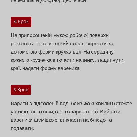
перемішати до однорідної маси.
4 Крок
На припорошеній мукою робочої поверхні
розкотити тісто в тонкий пласт, вирізати за
допомогою форми кружальця. На середину
кожного кружечка викласти начинку, защипнути
краї, надати форму вареника.
5 Крок
Варити в підсоленій воді близько 4 хвилин (стежте
уважно, тісто швидко розварюється). Вийняти
вареники шумівкою, викласти на блюдо та
подавати.