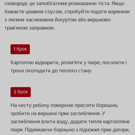
сковороді: це запобігатиме розмоканню тіста. Якщо
бажаєте цікавим соусом, спробуйте подати вареники
з легким часниковим йогуртом або вершково-
трав’яною заправкою.
1 Крок
Картоплю відварити, розім'яти у пюре, посолити і
трохи охолодити до теплого стану.
2 Крок
На чисту робочу поверхню просіяти борошно,
зробити на вершині гірки заглиблення. У
заглиблення влити воду, додати тепле картопляне
пюре. Піднімаючи борошно з підніжжя гірки догори,