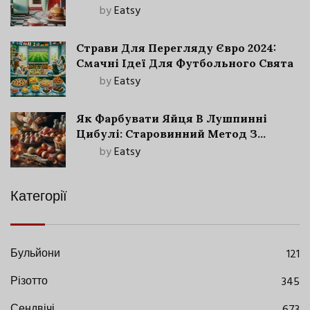
by
Eatsy
Страви Для Перегляду Євро 2024:
Смачні Ідеї Для Футбольного Свята
by
Eatsy
Як Фарбувати Яйця В Лушпинні
Цибулі: Старовинний Метод З
Сучасними Нюансами
by
Eatsy
Категорії
Бульйони
121
Різотто
345
Сендвічі
673