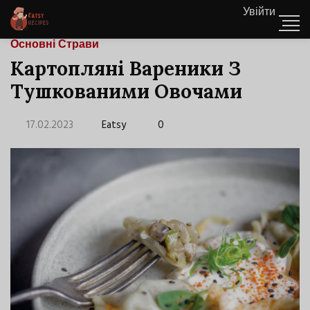
Увійти
Основні Страви
Картопляні Вареники З
Тушкованими Овочами
17.02.2023
Eatsy
0