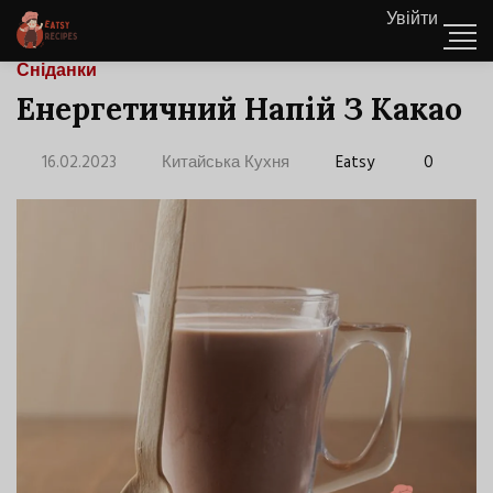
Увійти
Сніданки
Енергетичний Напій З Какао
16.02.2023
Китайська Кухня
Eatsy
0