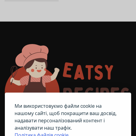
Ми використовуємо файли cookie на
нашому сайті, щоб покращити ваш досвід,
надавати персоналізований контент і
аналізувати наш трафік.
Політика файлів cookie.