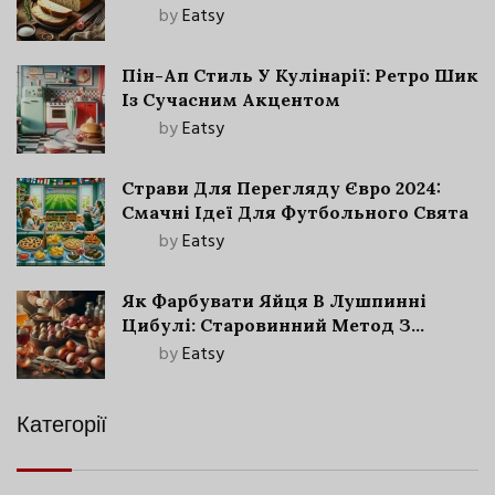
by
Eatsy
Пін-Ап Стиль У Кулінарії: Ретро Шик
Із Сучасним Акцентом
by
Eatsy
Страви Для Перегляду Євро 2024:
Смачні Ідеї Для Футбольного Свята
by
Eatsy
Як Фарбувати Яйця В Лушпинні
Цибулі: Старовинний Метод З
Сучасними Нюансами
by
Eatsy
Категорії