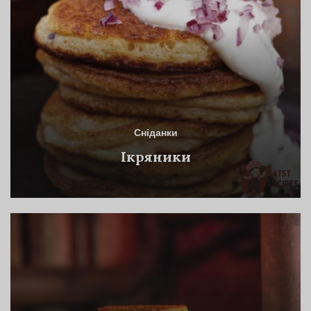
Сніданки
Ікряники