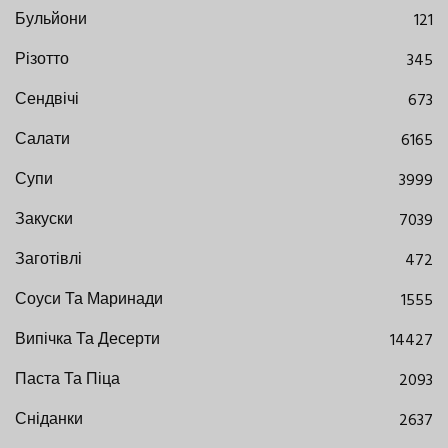
Бульйони
121
Різотто
345
Сендвічі
673
Салати
6165
Супи
3999
Закуски
7039
Заготівлі
472
Соуси Та Маринади
1555
Випічка Та Десерти
14427
Паста Та Піца
2093
Сніданки
2637