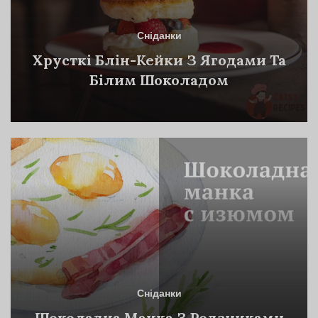
Сніданки
Хрусткі Блін-Кейки З Ягодами Та
Білим Шоколадом
Сніданки
Шоколадна Манка З Родзинками