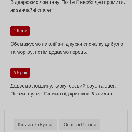
Відварюємо локшину. Потім її необхідно промити,
як звичайні спагетті.
5 Крок
Обсмажуємо на олії з-під курки спочатку цибулю
та моркву, потім додаємо перець.
6 Крок
Додаємо локшину, курку, соєвий соус та оцет.
Перемішуємо. Гасимо під кришкою 5 хвилин.
Китайська Кухня
Основні Страви