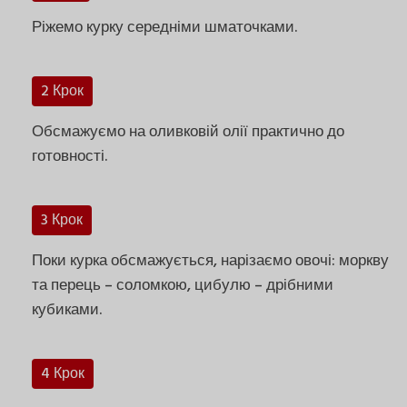
Ріжемо курку середніми шматочками.
2 Крок
Обсмажуємо на оливковій олії практично до
готовності.
3 Крок
Поки курка обсмажується, нарізаємо овочі: моркву
та перець – соломкою, цибулю – дрібними
кубиками.
4 Крок