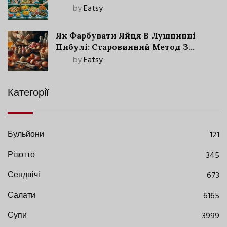
by
Eatsy
Як Фарбувати Яйця В Лушпинні
Цибулі: Старовинний Метод З
Сучасними Нюансами
by
Eatsy
Категорії
Бульйони
121
Різотто
345
Сендвічі
673
Салати
6165
Супи
3999