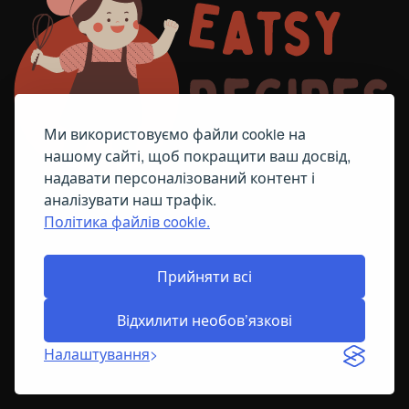
Ми використовуємо файли cookie на
нашому сайті, щоб покращити ваш досвід,
надавати персоналізований контент і
аналізувати наш трафік.
Політика файлів cookie.
FACEBOOK
TELEGRAM
ПОЛІТИКА ЩОДО ФАЙЛІВ COOKIE
Прийняти всі
Відхилити необов’язкові
© All Right Reserved
2026
Налаштування