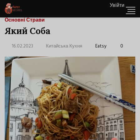
Увійти
Основні Страви
Який Соба
16.02.2023
Китайська Кухня
Eatsy
0