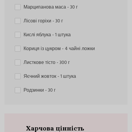
Марципанова маса
- 30 г
Лісові горіхи
- 30 г
Кислі яблука
- 1 штука
Кориця із цукром
- 4 чайні ложки
Листкове тісто
- 300 г
Яєчний жовток
- 1 штука
Родзинки
- 30 г
Харчова цінність