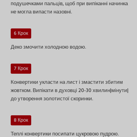
подушечками пальців, щоб при випіканні начинка
не могла випасти назовні.
6 Крок
Деко змочити холодною водою.
7 Крок
Конвертики укласти на лист і змастити збитим
жовтком. Випікати в духовці 20-30 хвилин|мінути|
до утворення золотистої скоринки.
8 Крок
Теплі конвертики посипати цукровою пудрою.