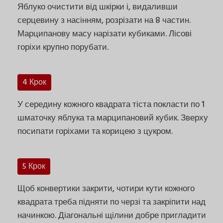
Яблуко очистити від шкірки і, видаливши
серцевину з насінням, розрізати на 8 частин.
Марципанову масу нарізати кубиками. Лісові
горіхи крупно порубати.
4 Крок
У середину кожного квадрата тіста покласти по 1
шматочку яблука та марципановий кубик. Зверху
посипати горіхами та корицею з цукром.
5 Крок
Щоб конвертики закрити, чотири кути кожного
квадрата треба підняти по черзі та закріпити над
начинкою. Діагональні щілини добре пригладити