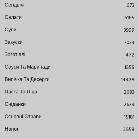
Сендвічі
673
Салати
6165
Супи
3999
Закуски
7039
Заготівлі
472
Соуси Та Маринади
1555
Випічка Та Десерти
14428
Паста Та Піца
2093
Сніданки
2639
Основні Страви
15181
Напої
2559