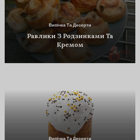
Випічка Та Десерти
Равлики З Родзинками Та
Кремом
Випічка Та Десерти