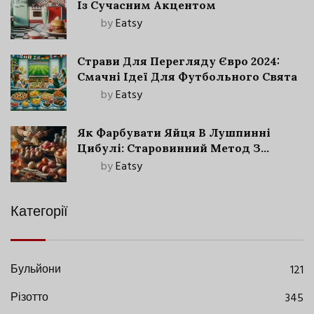
Із Сучасним Акцентом
by
Eatsy
Страви Для Перегляду Євро 2024:
Смачні Ідеї Для Футбольного Свята
by
Eatsy
Як Фарбувати Яйця В Лушпинні
Цибулі: Старовинний Метод З
Сучасними Нюансами
by
Eatsy
Категорії
Бульйони
121
Різотто
345