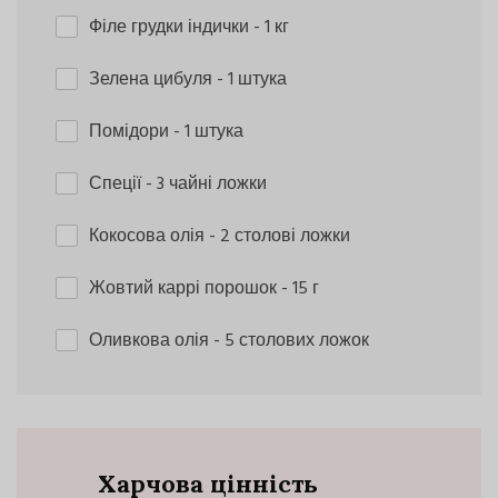
Філе грудки індички
- 1 кг
Зелена цибуля
- 1 штука
Помідори
- 1 штука
Спеції
- 3 чайні ложки
Кокосова олія
- 2 столові ложки
Жовтий каррі порошок
- 15 г
Оливкова олія
- 5 столових ложок
Харчова цінність