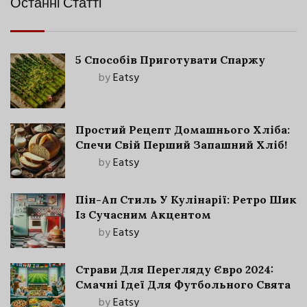
Останні Статті
5 Способів Приготувати Спаржу
by
Eatsy
Простий Рецепт Домашнього Хліба:
Спечи Свій Перший Запашний Хліб!
by
Eatsy
Пін-Ап Стиль У Кулінарії: Ретро Шик
Із Сучасним Акцентом
by
Eatsy
Страви Для Перегляду Євро 2024:
Смачні Ідеї Для Футбольного Свята
by
Eatsy