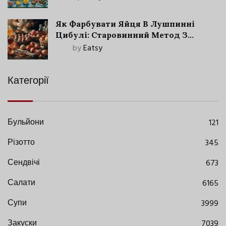
Як Фарбувати Яйця В Лушпинні
Цибулі: Старовинний Метод З
Сучасними Нюансами
by
Eatsy
Категорії
Бульйони
121
Різотто
345
Сендвічі
673
Салати
6165
Супи
3999
Закуски
7039