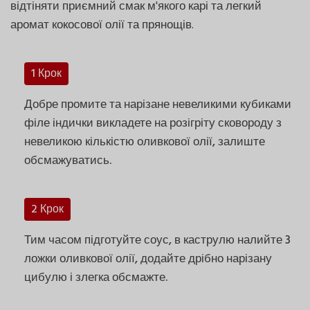
відтіняти приємний смак м'якого карі та легкий
аромат кокосової олії та прянощів.
1 Крок
Добре промите та нарізане невеликими кубиками
філе індички викладете на розігріту сковороду з
невеликою кількістю оливкової олії, залиште
обсмажуватись.
2 Крок
Тим часом підготуйте соус, в каструлю налийте 3
ложки оливкової олії, додайте дрібно нарізану
цибулю і злегка обсмажте.