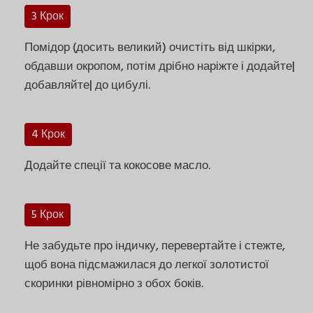
3 Крок
Помідор (досить великий) очистіть від шкірки,
обдавши окропом, потім дрібно наріжте і додайте|
добавляйте| до цибулі.
4 Крок
Додайте спеції та кокосове масло.
5 Крок
Не забудьте про індичку, перевертайте і стежте,
щоб вона підсмажилася до легкої золотистої
скоринки рівномірно з обох боків.