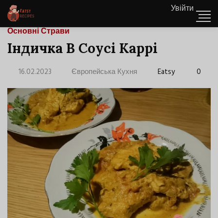
Увійти
Основні Страви
Індичка В Соусі Каррі
16.02.2023
Європейська Кухня
Eatsy
0