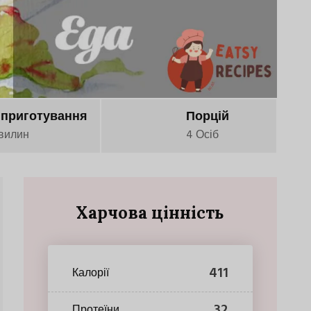
 приготування
Порцій
вилин
4 Осіб
Харчова цінність
411
Калорії
32
Протеїни