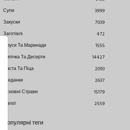
Супи
3999
Закуски
7039
Заготівлі
472
Соуси Та Маринади
1555
Випічка Та Десерти
14427
Паста Та Піца
2093
Сніданки
2637
Основні Страви
15179
Напої
2559
Популярні теги