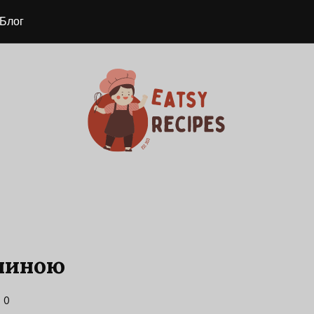
Блог
чиною
0