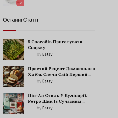
5
Останні Статті
5 Способів Приготувати
Спаржу
by
Eatsy
Простий Рецепт Домашнього
Хліба: Спечи Свій Перший
Запашний Хліб!
by
Eatsy
Пін-Ап Стиль У Кулінарії:
Ретро Шик Із Сучасним
Акцентом
by
Eatsy