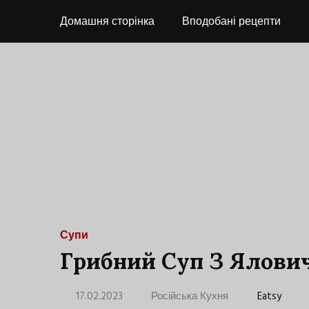
Домашня сторінка
Вподобані рецепти
Супи
Грибний Суп З Ялови
17.02.2023
Російська Кухня
Eatsy