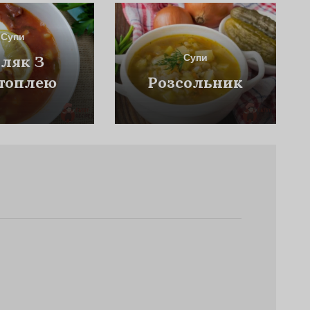
Супи
Супи
ляк З
топлею
Розсольник