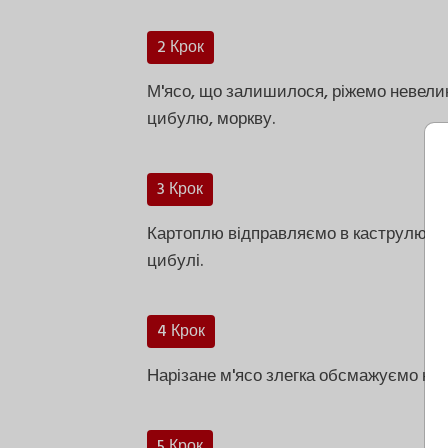
2 Крок
М'ясо, що залишилося, ріжемо невели
цибулю, моркву.
3 Крок
Картоплю відправляємо в каструлю, ту
цибулі.
4 Крок
Нарізане м'ясо злегка обсмажуємо на 
5 Крок