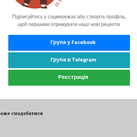
оворідки до каструля. Варимо хвилин 20.
Підписуйтесь у соцмережах або створіть профіль,
щоб першими отримувати наші нові рецепти.
Група у Facebook
о селери, додаємо рубану петрушку.
Група в Telegram
Реєстрація
може сподобатися