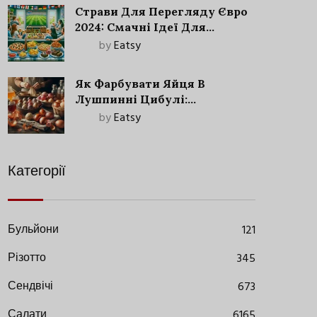
Страви Для Перегляду Євро
2024: Смачні Ідеї Для
Футбольного Свята
by
Eatsy
Як Фарбувати Яйця В
Лушпинні Цибулі:
Старовинний Метод З
by
Eatsy
Сучасними Нюансами
Категорії
Бульйони
121
Різотто
345
Сендвічі
673
Салати
6165