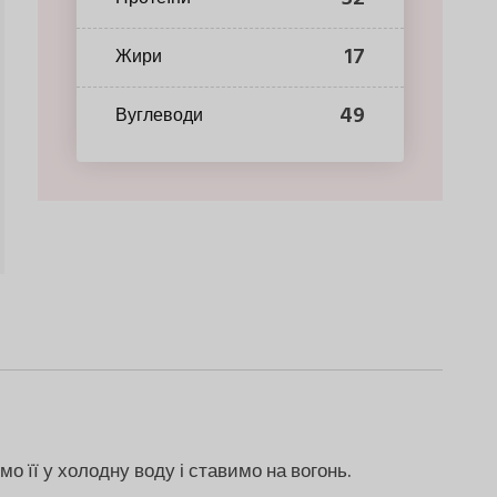
17
Жири
49
Вуглеводи
о її у холодну воду і ставимо на вогонь.