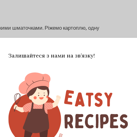
кими шматочками. Ріжемо картоплю, одну
Залишайтеся з нами на зв’язку!
ди ж кладемо стебло селери та цілу головку
сковороді, додаємо цибулю, моркву та гриби.