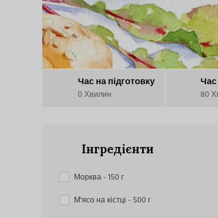
Час на підготовку
Час
0 Хвилин
80 Х
Інгредієнти
Морква
- 150 г
М'ясо на кістці
- 500 г