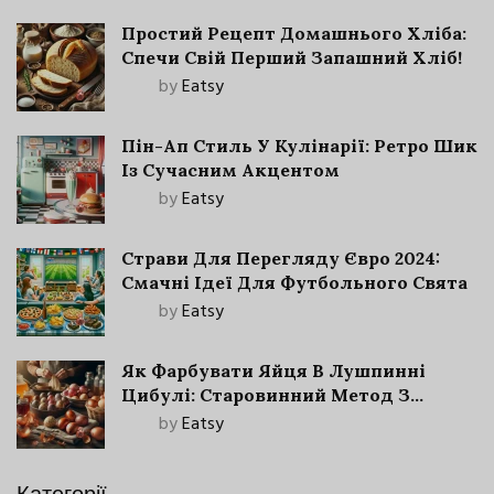
Простий Рецепт Домашнього Хліба:
Спечи Свій Перший Запашний Хліб!
by
Eatsy
Пін-Ап Стиль У Кулінарії: Ретро Шик
Із Сучасним Акцентом
by
Eatsy
Страви Для Перегляду Євро 2024:
Смачні Ідеї Для Футбольного Свята
by
Eatsy
Як Фарбувати Яйця В Лушпинні
Цибулі: Старовинний Метод З
Сучасними Нюансами
by
Eatsy