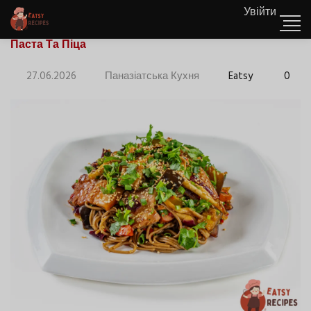
Увійти
Паста Та Піца
27.06.2026
Паназіатська Кухня
Eatsy
0