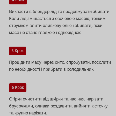
4 Крок
Викласти в блендер лід та продовжувати збивати.
Коли лід змішається з овочевою масою, тонким
струмком влити оливкову олію і збивати, поки
маса не стане гладкою і однорідною.
5 Крок
Процідити масу через сито, спробувати, посолити
по необхідності і прибрати в холодильник.
6 Крок
Огірки очистити від шкірки та насіння, нарізати
брусочками, оливки роздавити, вийняти кісточку
та крупно нарізати.