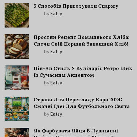
5 Способів Приготувати Спаржу
by
Eatsy
Простий Рецепт Домашнього Хліба:
Спечи Свій Перший Запашний Хліб!
by
Eatsy
Пін-Ап Стиль У Кулінарії: Ретро Шик
Із Сучасним Акцентом
by
Eatsy
Страви Для Перегляду Євро 2024:
Смачні Ідеї Для Футбольного Свята
by
Eatsy
Як Фарбувати Яйця В Лушпинні