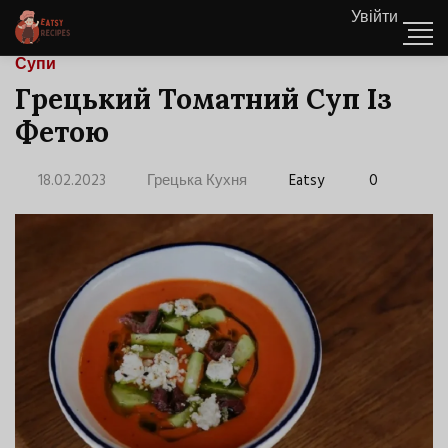
Увійти
Супи
Грецький Томатний Суп Із
Фетою
18.02.2023
Грецька Кухня
Eatsy
0