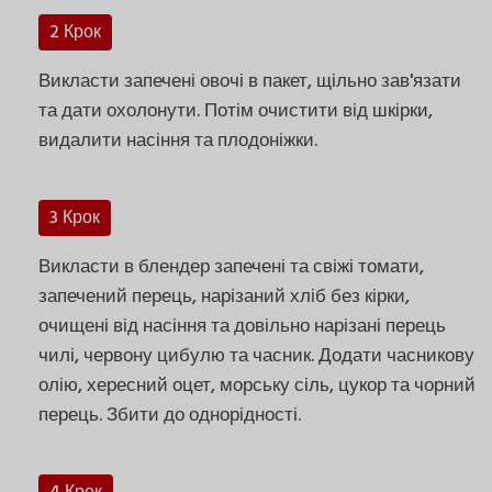
2 Крок
Викласти запечені овочі в пакет, щільно зав'язати
та дати охолонути. Потім очистити від шкірки,
видалити насіння та плодоніжки.
3 Крок
Викласти в блендер запечені та свіжі томати,
запечений перець, нарізаний хліб без кірки,
очищені від насіння та довільно нарізані перець
чилі, червону цибулю та часник. Додати часникову
олію, хересний оцет, морську сіль, цукор та чорний
перець. Збити до однорідності.