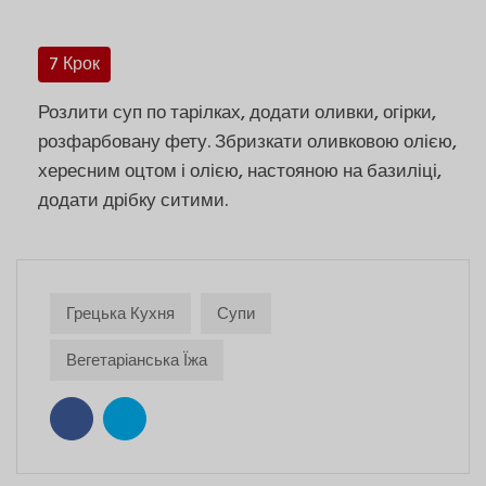
7 Крок
Розлити суп по тарілках, додати оливки, огірки,
розфарбовану фету. Збризкати оливковою олією,
хересним оцтом і олією, настояною на базиліці,
додати дрібку ситими.
Грецька Кухня
Супи
Вегетаріанська Їжа