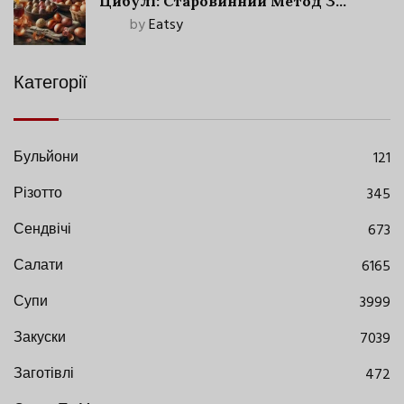
Цибулі: Старовинний Метод З
Сучасними Нюансами
by
Eatsy
Категорії
Бульйони
121
Різотто
345
Сендвічі
673
Салати
6165
Супи
3999
Закуски
7039
Заготівлі
472