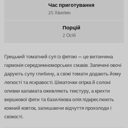
Час приготування
25 Хвилин
Порцій
2 Осіб
Грецький томатний суп із фетою — це витончена
гармонія середземноморських смаків. Запечені овочі
дарують супу глибину, а свіжі томати додають йому
легкості та яскравості. Шматочки огірка й солоні
оливки каламата оживляють текстуру, а крихти
вершкової фети та базилікова олія підкреслюють
кожний ковток, залишаючи відчуття прохолоди і
свіжості.