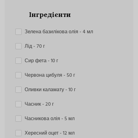
Інгредієнти
Зелена базилікова олія
- 4 мл
Лід
- 70 г
Сир фета
- 10 г
Червона цибуля
- 50 г
Оливки каламату
- 10 г
Часник
- 20 г
Часникова олія
- 5 мл
Хересний оцет
- 12 мл