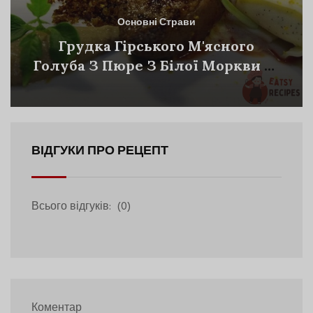
Основні Страви
Грудка Гірського М'ясного
Голуба З Пюре З Білої Моркви Та
Курячої Печінки З Соусом
ВІДГУКИ ПРО РЕЦЕПТ
Всього відгуків:
(0)
Коментар