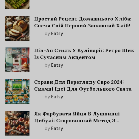
Простий Рецепт Домашнього Хліба:
Спечи Свій Перший Запашний Хліб!
by
Eatsy
Пін-Ап Стиль У Кулінарії: Ретро Шик
Із Сучасним Акцентом
by
Eatsy
Страви Для Перегляду Євро 2024:
Смачні Ідеї Для Футбольного Свята
by
Eatsy
Як Фарбувати Яйця В Лушпинні
Цибулі: Старовинний Метод З
Сучасними Нюансами
by
Eatsy