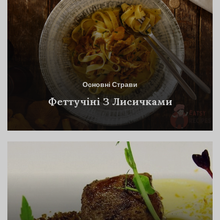
Основні Страви
Феттучіні З Лисичками