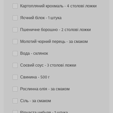
Картопляний крохмаль
- 4 столові ложки
Яєчний білок
- 1 штука
Пшеничне борошно
- 2 столові ложки
Молотий чорний перець
- за смаком
Вода
- склянок
Соєвий соус
- 3 столові ложки
Свинина
- 500 г
Рослинна олія
- за смаком
Сіль
- за смаком
Ріпчаста цибуля
- 1 штука