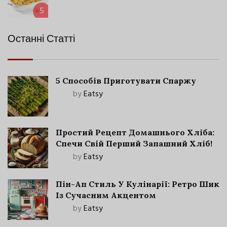
5
Останні Статті
5 Способів Приготувати Спаржу
by
Eatsy
Простий Рецепт Домашнього Хліба:
Спечи Свій Перший Запашний Хліб!
by
Eatsy
Пін-Ап Стиль У Кулінарії: Ретро Шик
Із Сучасним Акцентом
by
Eatsy