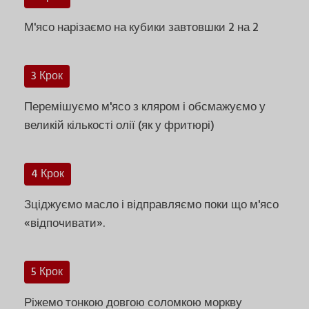
М'ясо нарізаємо на кубики завтовшки 2 на 2
3 Крок
Перемішуємо м'ясо з кляром і обсмажуємо у
великій кількості олії (як у фритюрі)
4 Крок
Зціджуємо масло і відправляємо поки що м'ясо
«відпочивати».
5 Крок
Ріжемо тонкою довгою соломкою моркву