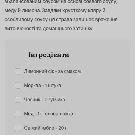
збалансованим соусом на основі соєвого соусу,
меду й лимона. Завдяки хрусткому кляру й
особливому соусу ця страва залишає враження
витонченості та домашнього затишку.
Інгредієнти
Лимонний сік
- за смаком
Морква
- 1 штука
Часник
- 2 зубчика
Мед
- 1 столова ложка
Свіжий імбир
- 20 г