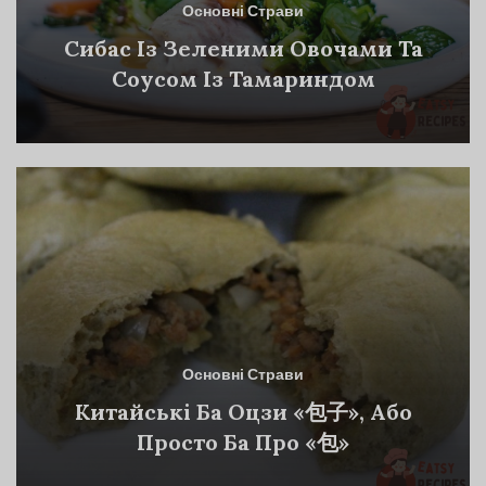
Основні Страви
Сибас Із Зеленими Овочами Та
Соусом Із Тамариндом
Основні Страви
Китайські Ба Оцзи «包子», Або
Просто Ба Про «包»