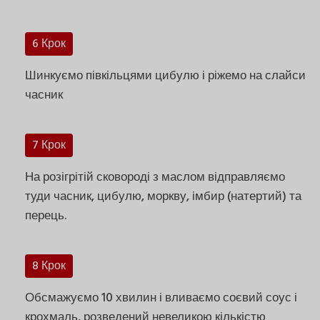
6 Крок
Шинкуємо півкільцями цибулю і ріжемо на слайси
часник
7 Крок
На розігрітій сковороді з маслом відправляємо
туди часник, цибулю, моркву, імбир (натертий) та
перець.
8 Крок
Обсмажуємо 10 хвилин і вливаємо соєвий соус і
крохмаль, розведений невеликою кількістю