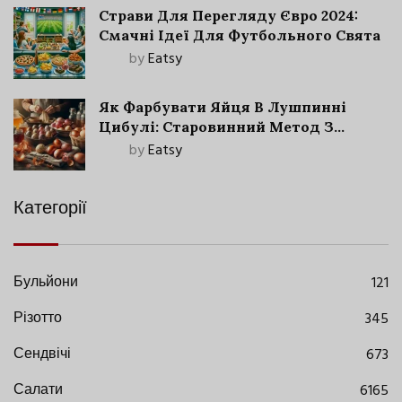
Страви Для Перегляду Євро 2024:
Смачні Ідеї Для Футбольного Свята
by
Eatsy
Як Фарбувати Яйця В Лушпинні
Цибулі: Старовинний Метод З
Сучасними Нюансами
by
Eatsy
Категорії
Бульйони
121
Різотто
345
Сендвічі
673
Салати
6165