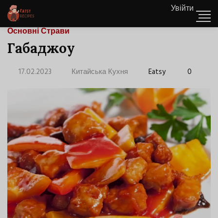
Увійти
Основні Страви
Габаджоу
17.02.2023
Китайська Кухня
Eatsy
0