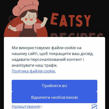
Ми використовуємо файли cookie на
нашому сайті, щоб покращити ваш досвід,
надавати персоналізований контент і
аналізувати наш трафік.
Політика файлів cookie.
FACEBOOK
TELEGRAM
ПОЛІТИКА ЩОДО ФАЙЛІВ COOKIE
Прийняти всі
Відхилити необов’язкові
© All Right Reserved
2026
Налаштування