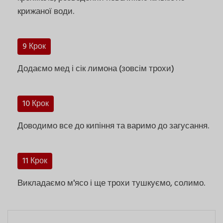
крижаної води.
9 Крок
Додаємо мед і сік лимона (зовсім трохи)
10 Крок
Доводимо все до кипіння та варимо до загусання.
11 Крок
Викладаємо м'ясо і ще трохи тушкуємо, солимо.