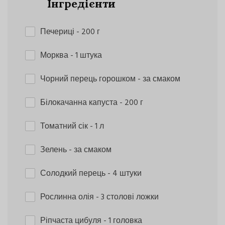
Інгредієнти
Печериці
- 200 г
Морква
- 1 штука
Чорний перець горошком
- за смаком
Білокачанна капуста
- 200 г
Томатний сік
- 1 л
Зелень
- за смаком
Солодкий перець
- 4 штуки
Рослинна олія
- 3 столові ложки
Ріпчаста цибуля
- 1 головка