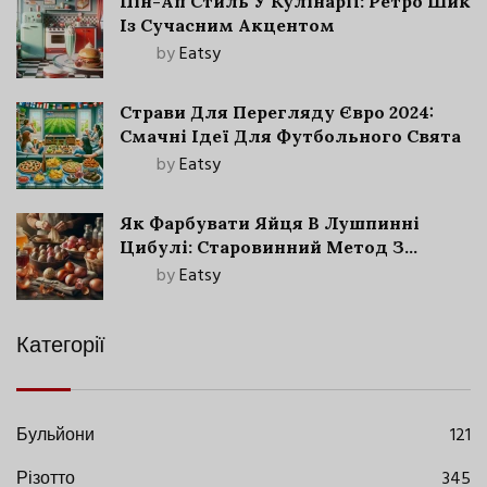
Пін-Ап Стиль У Кулінарії: Ретро Шик
Із Сучасним Акцентом
by
Eatsy
Страви Для Перегляду Євро 2024:
Смачні Ідеї Для Футбольного Свята
by
Eatsy
Як Фарбувати Яйця В Лушпинні
Цибулі: Старовинний Метод З
Сучасними Нюансами
by
Eatsy
Категорії
Бульйони
121
Різотто
345