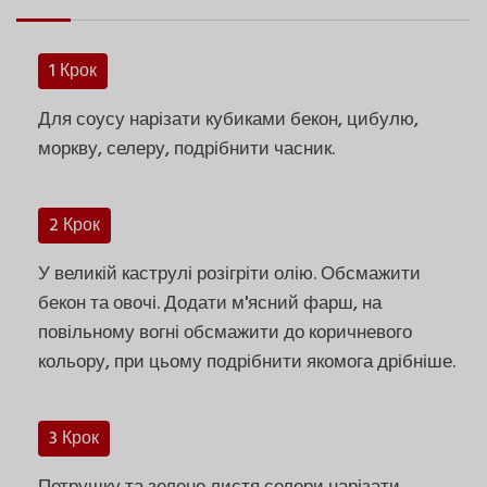
1 Крок
Для соусу нарізати кубиками бекон, цибулю,
моркву, селеру, подрібнити часник.
2 Крок
У великій каструлі розігріти олію. Обсмажити
бекон та овочі. Додати м'ясний фарш, на
повільному вогні обсмажити до коричневого
кольору, при цьому подрібнити якомога дрібніше.
3 Крок