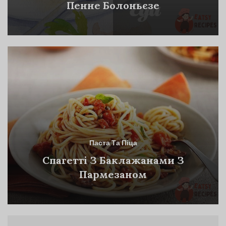
Пенне Болоньєзе
Паста Та Піца
Спагетті З Баклажанами З
Пармезаном