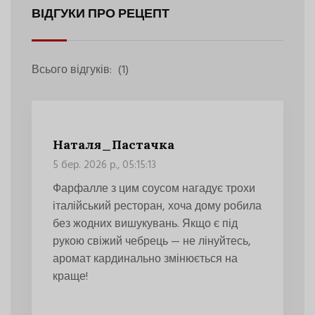
ВІДГУКИ ПРО РЕЦЕПТ
Всього відгуків:
(1)
Наталя_Пастачка
5 бер. 2026 р., 05:15:13
Фарфалле з цим соусом нагадує трохи
італійський ресторан, хоча дому робила
без жодних вишукувань. Якщо є під
рукою свіжий чебрець — не лінуйтесь,
аромат кардинально змінюється на
краще!