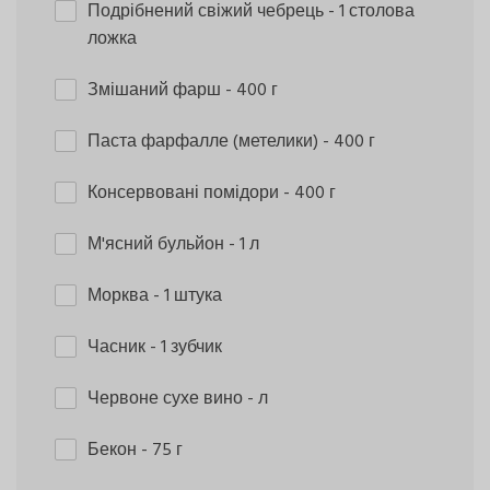
Подрібнений свіжий чебрець
- 1 столова
ложка
Змішаний фарш
- 400 г
Паста фарфалле (метелики)
- 400 г
Консервовані помідори
- 400 г
М'ясний бульйон
- 1 л
Морква
- 1 штука
Часник
- 1 зубчик
Червоне сухе вино
- л
Бекон
- 75 г