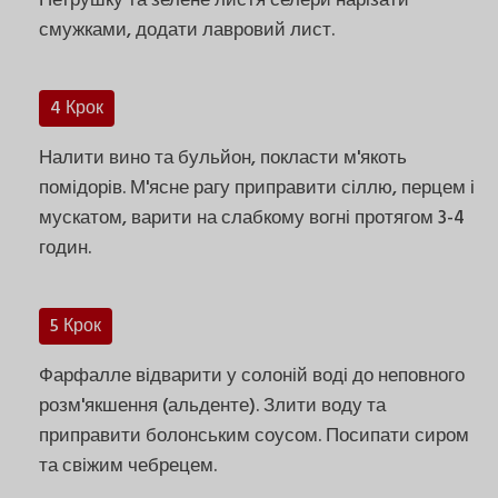
Петрушку та зелене листя селери нарізати
смужками, додати лавровий лист.
4 Крок
Налити вино та бульйон, покласти м'якоть
помідорів. М'ясне рагу приправити сіллю, перцем і
мускатом, варити на слабкому вогні протягом 3-4
годин.
5 Крок
Фарфалле відварити у солоній воді до неповного
розм'якшення (альденте). Злити воду та
приправити болонським соусом. Посипати сиром
та свіжим чебрецем.