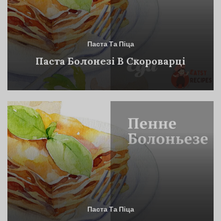
Паста Та Піца
Паста Болонезі В Скороварці
Паста Та Піца