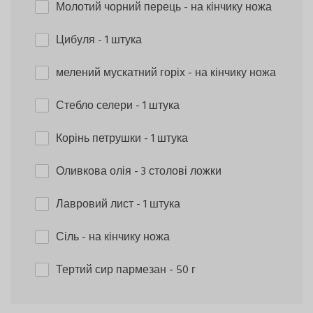
Молотий чорний перець
- на кінчику ножа
Цибуля
- 1 штука
мелений мускатний горіх
- на кінчику ножа
Стебло селери
- 1 штука
Корінь петрушки
- 1 штука
Оливкова олія
- 3 столові ложки
Лавровий лист
- 1 штука
Сіль
- на кінчику ножа
Тертий сир пармезан
- 50 г