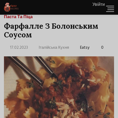
Увійти
Паста Та Піца
Фарфалле З Болонським
Соусом
17.02.2023
Італійська Кухня
Eatsy
0