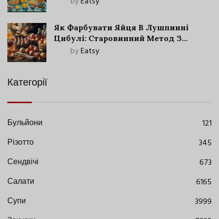
by
Eatsy
Як Фарбувати Яйця В Лушпинні
Цибулі: Старовинний Метод З
Сучасними Нюансами
by
Eatsy
Категорії
Бульйони
121
Різотто
345
Сендвічі
673
Салати
6165
Супи
3999