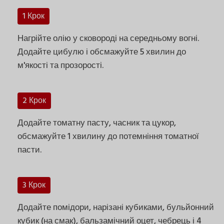
1 Крок
Нагрійте олію у сковороді на середньому вогні.
Додайте цибулю і обсмажуйте 5 хвилин до
м'якості та прозорості.
2 Крок
Додайте томатну пасту, часник та цукор,
обсмажуйте 1 хвилину до потемніння томатної
пасти.
3 Крок
Додайте помідори, нарізані кубиками, бульйонний
кубик (на смак), бальзамічний оцет, чебрець і 4