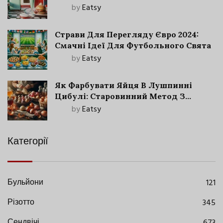
by
Eatsy
Страви Для Перегляду Євро 2024:
Смачні Ідеї Для Футбольного Свята
by
Eatsy
Як Фарбувати Яйця В Лушпинні
Цибулі: Старовинний Метод З
Сучасними Нюансами
by
Eatsy
Категорії
Бульйони
121
Різотто
345
Сендвічі
673