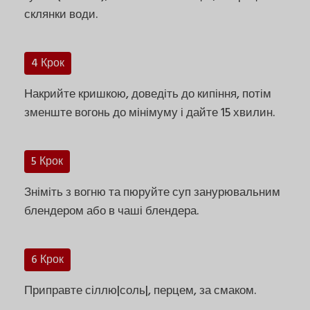
склянки води.
4 Крок
Накрийте кришкою, доведіть до кипіння, потім
зменште вогонь до мінімуму і дайте 15 хвилин.
5 Крок
Зніміть з вогню та пюруйте суп занурювальним
блендером або в чаші блендера.
6 Крок
Приправте сіллю|соль|, перцем, за смаком.