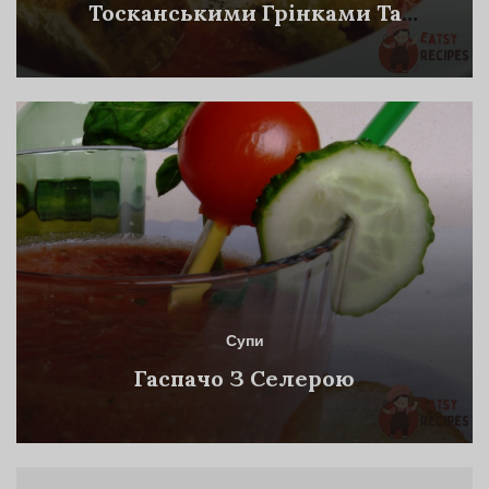
Тосканськими Грінками Та
Яйцем Пашот
Супи
Гаспачо З Селерою