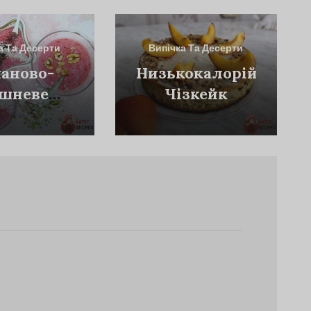
а Та Десерти
Випічка Та Десерти
аново-
Низькокалорійний
шневе
Чізкейк
розиво