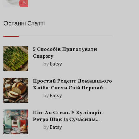
5
Останні Статті
5 Способів Приготувати
Спаржу
by
Eatsy
Простий Рецепт Домашнього
Хліба: Спечи Свій Перший
Запашний Хліб!
by
Eatsy
Пін-Ап Стиль У Кулінарії:
Ретро Шик Із Сучасним
Акцентом
by
Eatsy