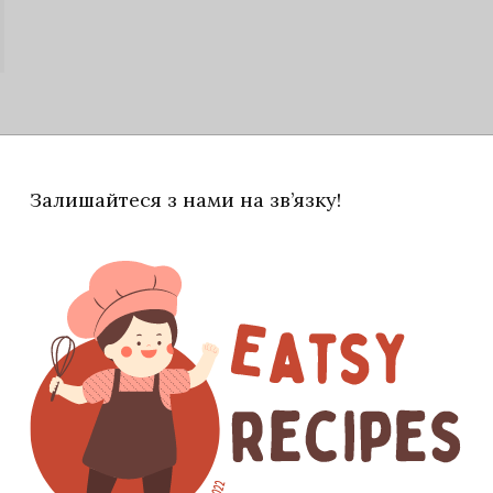
Залишайтеся з нами на зв’язку!
им смачніше. Також можна додати кунжутні насіння,
м бажанням!
и (горішки ламаємо, щоб були не зовсім