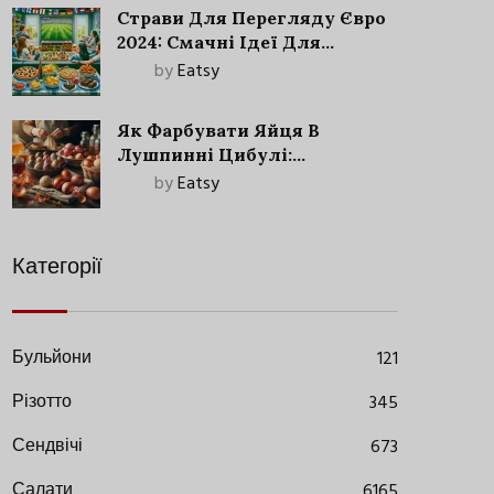
Страви Для Перегляду Євро
2024: Смачні Ідеї Для
Футбольного Свята
by
Eatsy
Як Фарбувати Яйця В
Лушпинні Цибулі:
Старовинний Метод З
by
Eatsy
Сучасними Нюансами
Категорії
Бульйони
121
Різотто
345
Сендвічі
673
Салати
6165