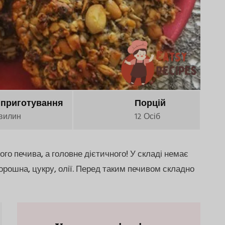
 приготування
Порцій
вилин
12 Осіб
о печива, а головне дієтичного! У складі немає
борошна, цукру, олії. Перед таким печивом складно