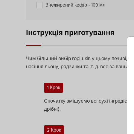
Знежирений кефір
- 100 мл
Інструкція приготування
Чим більший вибір горішків у цьому печиві, т
насіння льону, родзинки та. т. д. все за ваши
1 Крок
Спочатку змішуємо всі сухі інгредієнт
дрібні).
2 Крок