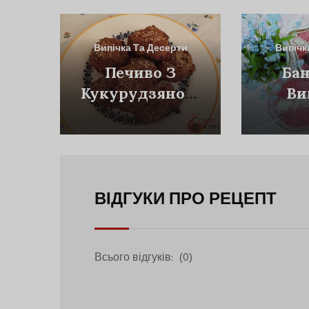
Випічка Та Десерти
Випічк
Печиво З
Бан
Кукурудзяного
Ви
Борошна З
Мо
Горіхами Та
Чорносливом
ВІДГУКИ ПРО РЕЦЕПТ
Всього відгуків:
(0)