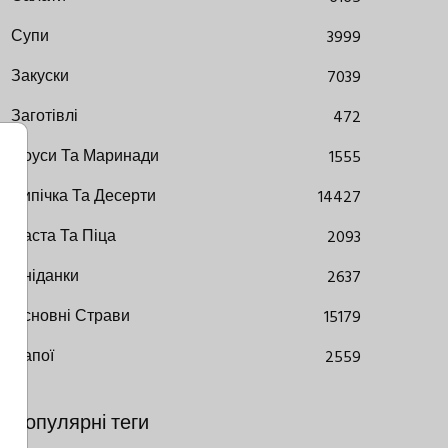
Супи
3999
Закуски
7039
Заготівлі
472
Соуси Та Маринади
1555
Випічка Та Десерти
14427
Паста Та Піца
2093
Сніданки
2637
Основні Страви
15179
Напої
2559
Популярні теги