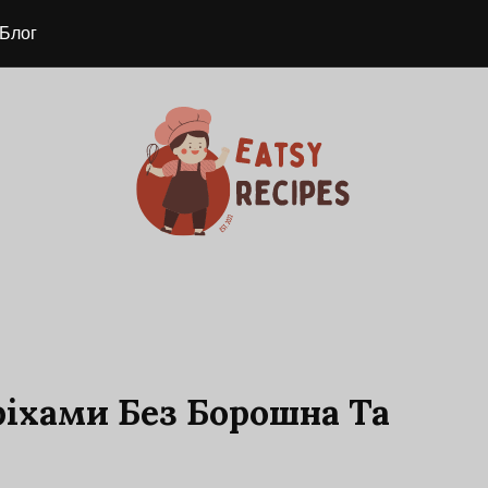
Блог
ріхами Без Борошна Та