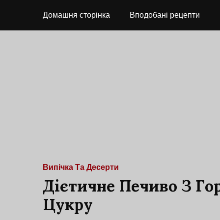
Домашня сторінка
Вподобані рецепти
Випічка Та Десерти
Дієтичне Печиво З Го
Цукру