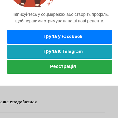
 цукру. Все ретельно перемішуємо.
Підписуйтесь у соцмережах або створіть профіль,
щоб першими отримувати наші нові рецепти.
Група у Facebook
нтом, для краси кладемо горішок і
Група в Telegram
Реєстрація
Випічка Та Десерти
може сподобатися