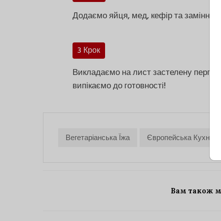
Додаємо яйця, мед, кефір та замінник
3 Крок
Викладаємо на лист застелену пергаме
випікаємо до готовності!
Вегетаріанська Їжа
Європейська Кухня
Вам також 