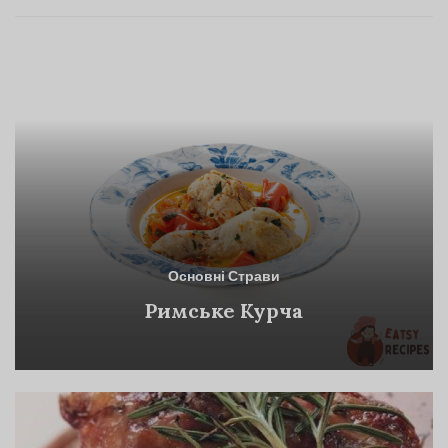
Основні Страви
Римське Курча