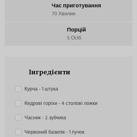
Час приготування
70 Хвилин
Порцій
5 Осіб
Інгредієнти
Курча
- 1 штука
Кедрові горіхи
- 4 столові ложки
Часник
- 2 зубчика
Червоний базилік
- 1 пучок