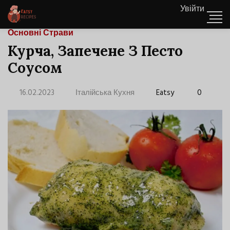
Увійти
Основні Страви
Курча, Запечене З Песто
Соусом
16.02.2023
Італійська Кухня
Eatsy
0