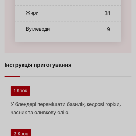
31
Жири
9
Вуглеводи
Інструкція приготування
1 Крок
У блендері перемішати базилік, кедрові горіхи,
часник та оливкову олію.
2 Крок