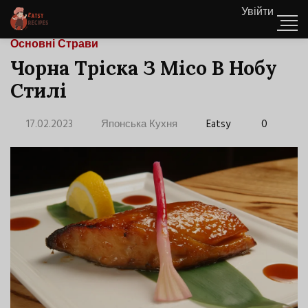
Увійти
Основні Страви
Чорна Тріска З Місо В Нобу
Стилі
17.02.2023
Японська Кухня
Eatsy
0