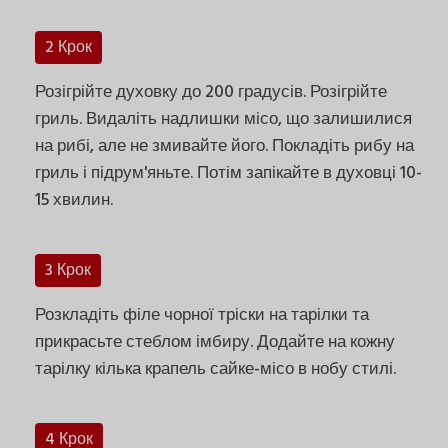
2 Крок
Розігрійте духовку до 200 градусів. Розігрійте
гриль. Видаліть надлишки місо, що залишилися
на рибі, але не змивайте його. Покладіть рибу на
гриль і підрум'яньте. Потім запікайте в духовці 10-
15 хвилин.
3 Крок
Розкладіть філе чорної тріски на тарілки та
прикрасьте стеблом імбиру. Додайте на кожну
тарілку кілька крапель сайке-місо в нобу стилі.
4 Крок