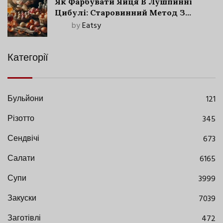
Як Фарбувати Яйця В Лушпинні
Цибулі: Старовинний Метод З
Сучасними Нюансами
by
Eatsy
Категорії
Бульйони
121
Різотто
345
Сендвічі
673
Салати
6165
Супи
3999
Закуски
7039
Заготівлі
472