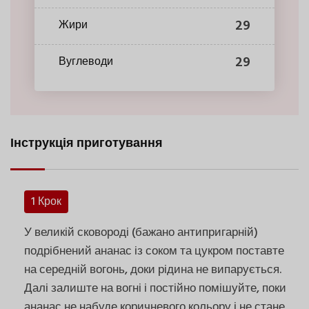
29
Жири
29
Вуглеводи
Інструкція приготування
1 Крок
У великій сковороді (бажано антипригарній)
подрібнений ананас із соком та цукром поставте
на середній вогонь, доки рідина не випарується.
Далі залиште на вогні і постійно помішуйте, поки
ананас не набуде коричневого кольору і не стане