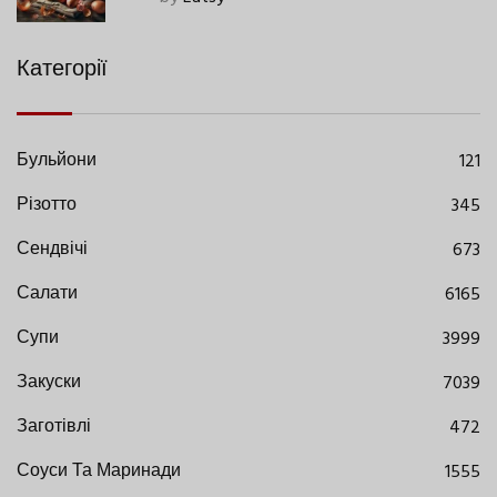
Категорії
Бульйони
121
Різотто
345
Сендвічі
673
Салати
6165
Супи
3999
Закуски
7039
Заготівлі
472
Соуси Та Маринади
1555