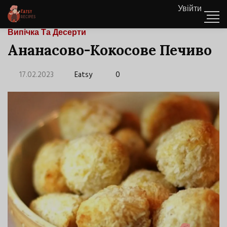
Увійти
Випічка Та Десерти
Ананасово-Кокосове Печиво
17.02.2023
Eatsy
0