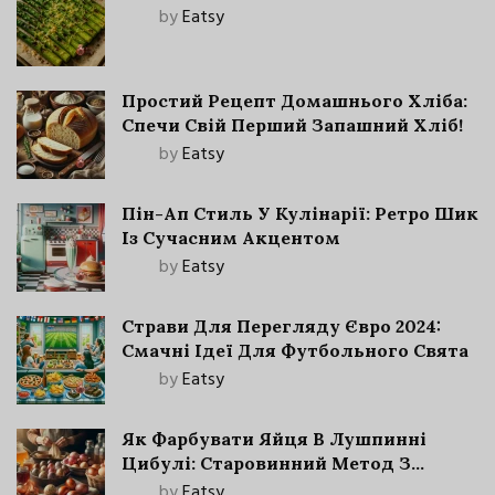
by
Eatsy
Простий Рецепт Домашнього Хліба:
Спечи Свій Перший Запашний Хліб!
by
Eatsy
Пін-Ап Стиль У Кулінарії: Ретро Шик
Із Сучасним Акцентом
by
Eatsy
Страви Для Перегляду Євро 2024:
Смачні Ідеї Для Футбольного Свята
by
Eatsy
Як Фарбувати Яйця В Лушпинні
Цибулі: Старовинний Метод З
Сучасними Нюансами
by
Eatsy