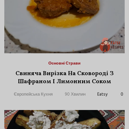
Основні Страви
Свиняча Вирізка На Сковороді З
Шафраном І Лимонним Соком
Європейська Кухня
90 Хвилин
Eatsy
0