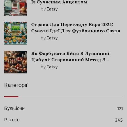
Із Сучасним Акцентом
by
Eatsy
Страви Для Перегляду Євро 2024:
Смачні Ідеї Для Футбольного Свята
by
Eatsy
Як Фарбувати Яйця В Лушпинні
Цибулі: Старовинний Метод З
Сучасними Нюансами
by
Eatsy
Категорії
Бульйони
121
Різотто
345