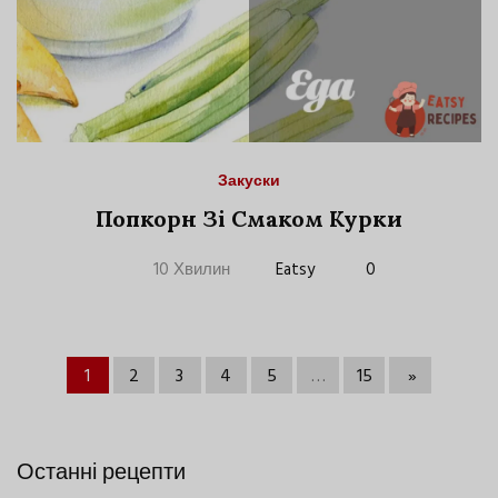
Закуски
Попкорн Зі Смаком Курки
10 Хвилин
Eatsy
0
1
2
3
4
5
…
15
»
Останні рецепти