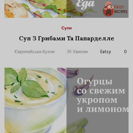
Супи
Суп З Грибами Та Папарделле
Європейська Кухня
30 Хвилин
Eatsy
0