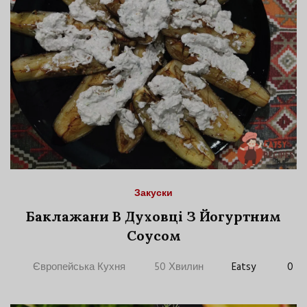
Закуски
Баклажани В Духовці З Йогуртним
Соусом
Європейська Кухня
50 Хвилин
Eatsy
0