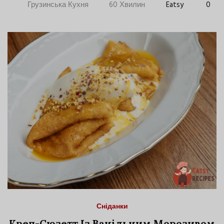
Грузинська Кухня
60 Хвилин
Eatsy
0
Сніданки
Креп-Сюзетт Із Ванільним Морозивом