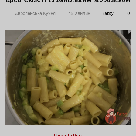
Європейська Кухня
45 Хвилин
Eatsy
0
Паста Та Піца