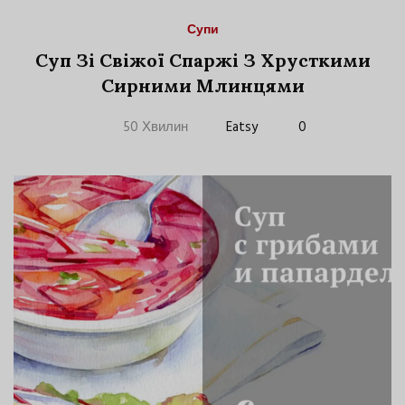
Супи
Суп Зі Свіжої Спаржі З Хрусткими
Сирними Млинцями
50 Хвилин
Eatsy
0