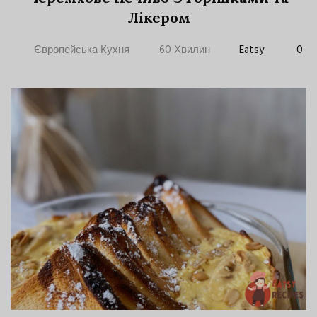
Лікером
Європейська Кухня
60 Хвилин
Eatsy
0