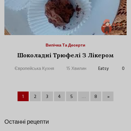
Випічка Та Десерти
Шоколадні Трюфелі З Лікером
Європейська Кухня
15 Хвилин
Eatsy
0
1
2
3
4
5
…
8
»
Останні рецепти