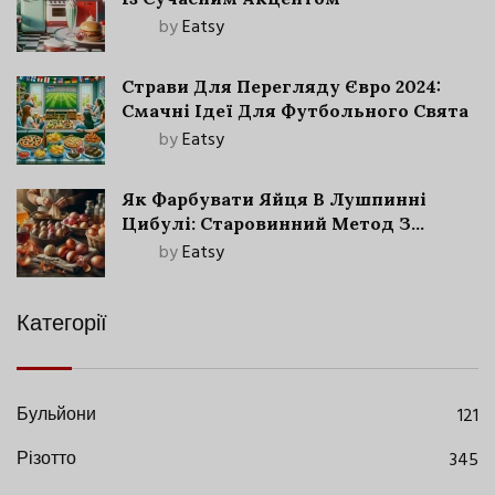
by
Eatsy
Страви Для Перегляду Євро 2024:
Смачні Ідеї Для Футбольного Свята
by
Eatsy
Як Фарбувати Яйця В Лушпинні
Цибулі: Старовинний Метод З
Сучасними Нюансами
by
Eatsy
Категорії
Бульйони
121
Різотто
345