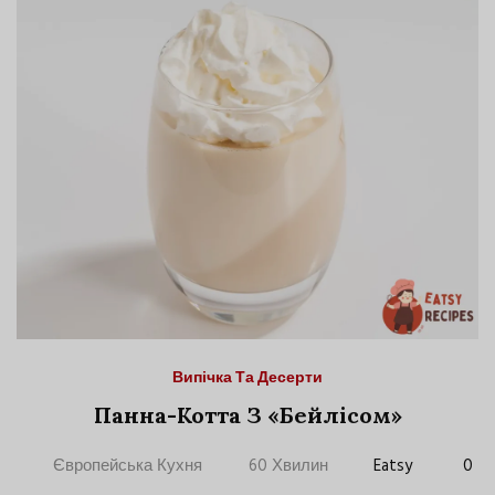
Випічка Та Десерти
Панна-Котта З «Бейлісом»
Європейська Кухня
60 Хвилин
Eatsy
0